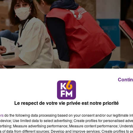
Contin
Le respect de votre vie privée est notre priorité
 au sein du château du Clos de Vougeot
ers
do the following data processing based on your consent and/or our legitimate int
device; Use limited data to select advertising; Create profiles for personalised adver
vertising; Measure advertising performance; Measure content performance; Unders
nt français du sang organise régulièrement des opérations d
ns of data from different sources; Develop and improve services; Create profiles to 