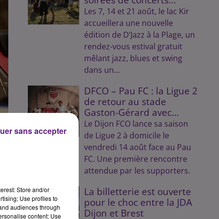
Les 7, 14 et 21 août, le lac Kir
accueillera une nouvelle
édition de D’Jazz à la Plage, un
rendez-vous estival gratuit
mêlant jazz, blues et swing
dans un...
DFCO – Pau FC : la Ligue 2
de retour au stade
Gaston-Gérard avec...
Le Dijon FCO lance sa saison
uer sans accepter
de Ligue 2 à domicile le
vendredi 14 août face au Pau
FC. Une première rencontre
attendue par les supporters.
erest: Store and/or
La billetterie est ouverte
tising; Use profiles to
pour le choc entre la JDA
tand audiences through
Dijon et Brest
e
personalise content; Use