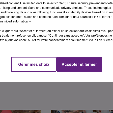
alised content; Use limited data to select content; Ensure security, prevent and detect
es opérations de collecte ont eu lieu ces dernières années d
ertising and content; Save and communicate privacy choices. These technologies
u du Clos de Vougeot. L’EFS va renouveler l’opération
and browsing data to offer following functionalities: Identify devices based on infor
i-dessous les précisions données par la direction locale de
eolocation data; Match and combine data from other data sources; Link different de
nsmitted automatically.
cliquant sur "Accepter et fermer", ou affiner en sélectionnant les finalités et/ou pa
eurs vendredi 14 février de 9h à 13h pour célébrer ensemble la
 également refuser en cliquant sur "Continuer sans accepter". Vos préférences ne 
rmes. Pour faire un don de sang dans ce lieu d’exception il suffit
tre à jour vos choix, ou retirer votre consentement à tout moment via le lien "Gérer 
er son sang ça se prépare ! Pour donner, il faut être âgé de 18 
ir en forme et se munir d’une pièce d’identité avec photo. »
Gérer mes choix
Accepter et fermer