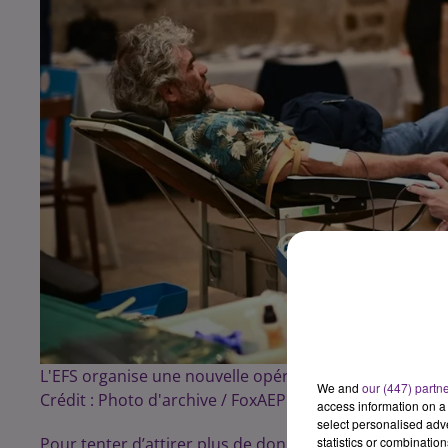
L'EFS organise une nouvelle opération de don de sang
We and
our (447) partn
Crédit :
Photo d'archive / FoxAEP
access information on a 
select personalised ad
Pour tenter d’attirer plus de donneurs, l’établisseme
statistics or combinatio