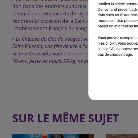
profiles to select person
don dans des endroits culturels ou insolites. Ainsi, d
Deliver and present adv
le musée des Beaux-arts de Dijon ou encore au châtea
data such as IP address 
vendredi à l’occasion de la Saint-Valentin. Retrouvez c
requested; Use precise g
based on information tra
l’établissement français du sang :
Vous pouvez accepter en 
« Le Château du Clos de Vougeot ouvre ses portes aux donn
mes choix". Vous pouvez
Saint-Valentin, une fête dédiée à l'amour sous toutes ses fo
ce site. Vous pouvez met
de prendre rendez-vous
sur notre site
ou appli mobile.
Donn
bas de chaque page.
70 ans, peser au moins 50 kg, ne pas être à jeun et se sent
SUR LE MÊME SUJET