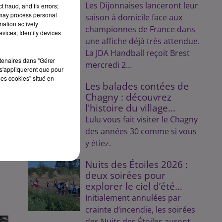
Les Dijonnaises lanceront leur
 fraud, and fix errors;
ans
 may process personal
saison à domicile face aux
mation actively
championnes de France dans
vices; Identify devices
une affiche déjà très attendue.
La JDA Handball reçoit Brest
rtenaires dans "Gérer
mercredi 2...
s'appliqueront que pour
les cookies" situé en
Les balades contées de
à
Chagny : découvrez
l'histoire du village...
Lulu vous fait visiter le Chagny
des années 30 comme si vous
y étiez.
Nuits des Étoiles 2026 :
deux soirées pour
explorer le ciel d’été...
Initialement annulées par
crainte d’incendie, les soirées
des Nuits des Étoiles auront