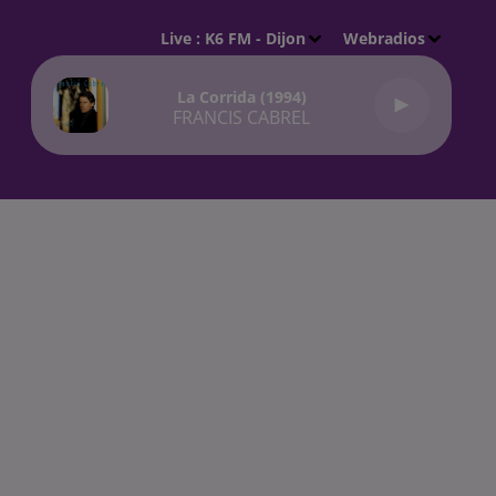
Live :
K6 FM - Dijon
Webradios
La Corrida (1994)
FRANCIS CABREL