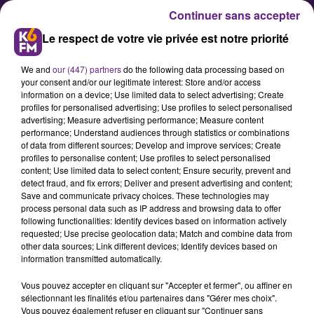
Continuer sans accepter
Le respect de votre vie privée est notre priorité
We and
our (447) partners
do the following data processing based on
your consent and/or our legitimate interest: Store and/or access
information on a device; Use limited data to select advertising; Create
profiles for personalised advertising; Use profiles to select personalised
advertising; Measure advertising performance; Measure content
Voyager avec Uber à Dijon, c’est
performance; Understand audiences through statistics or combinations
of data from different sources; Develop and improve services; Create
désormais possible
profiles to personalise content; Use profiles to select personalised
content; Use limited data to select content; Ensure security, prevent and
detect fraud, and fix errors; Deliver and present advertising and content;
Ce jeudi 30 novembre, la société
Save and communicate privacy choices. These technologies may
process personal data such as IP address and browsing data to offer
Uber a annoncé son lancement
following functionalities: Identify devices based on information actively
officiel à Dijon ! Les utilisateurs de
requested; Use precise geolocation data; Match and combine data from
other data sources; Link different devices; Identify devices based on
l’applications peuvent désormais
information transmitted automatically.
voyager en VTC dans
Vous pouvez accepter en cliquant sur "Accepter et fermer", ou affiner en
l’agglomération dijonnaise.
sélectionnant les finalités et/ou partenaires dans "Gérer mes choix".
Vous pouvez également refuser en cliquant sur "Continuer sans