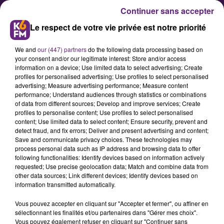
Continuer sans accepter
Le respect de votre vie privée est notre priorité
We and
our (447) partners
do the following data processing based on
your consent and/or our legitimate interest: Store and/or access
information on a device; Use limited data to select advertising; Create
profiles for personalised advertising; Use profiles to select personalised
advertising; Measure advertising performance; Measure content
Zoom sur le service cardiologie
performance; Understand audiences through statistics or combinations
of data from different sources; Develop and improve services; Create
du CHU de Dijon
profiles to personalise content; Use profiles to select personalised
content; Use limited data to select content; Ensure security, prevent and
detect fraud, and fix errors; Deliver and present advertising and content;
Dans son nouveau numéro paru ce
Save and communicate privacy choices. These technologies may
process personal data such as IP address and browsing data to offer
mercredi 12 octobre, la rédaction
following functionalities: Identify devices based on information actively
du journal Dijon l’hebdo a publié un
requested; Use precise geolocation data; Match and combine data from
other data sources; Link different devices; Identify devices based on
dossier sur les activités du service
information transmitted automatically.
cardiologie du CHU de Dijon. Nous
Vous pouvez accepter en cliquant sur "Accepter et fermer", ou affiner en
avons échangé à ce sujet avec
sélectionnant les finalités et/ou partenaires dans "Gérer mes choix".
Xavier Grizot, journaliste chez Dijon
Vous pouvez également refuser en cliquant sur "Continuer sans