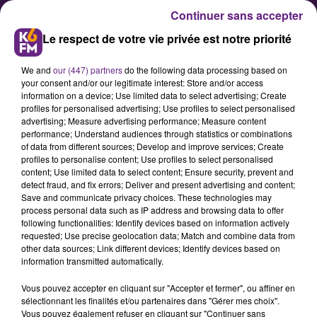
Continuer sans accepter
Le respect de votre vie privée est notre priorité
We and
our (447) partners
do the following data processing based on
your consent and/or our legitimate interest: Store and/or access
information on a device; Use limited data to select advertising; Create
profiles for personalised advertising; Use profiles to select personalised
advertising; Measure advertising performance; Measure content
10 ans des Climats en Côte de
performance; Understand audiences through statistics or combinations
of data from different sources; Develop and improve services; Create
Nuits : un week-end de fête à
profiles to personalise content; Use profiles to select personalised
Villars-Fontaine
content; Use limited data to select content; Ensure security, prevent and
detect fraud, and fix errors; Deliver and present advertising and content;
Save and communicate privacy choices. These technologies may
process personal data such as IP address and browsing data to offer
Les 14 et 15 juin, la Karrière de
following functionalities: Identify devices based on information actively
Villars-Fontaine devient le théâtre
requested; Use precise geolocation data; Match and combine data from
other data sources; Link different devices; Identify devices based on
d’un grand événement festif à
information transmitted automatically.
l’occasion des 10 ans de l’inscription
Vous pouvez accepter en cliquant sur "Accepter et fermer", ou affiner en
des Climats de Bourgogne au
sélectionnant les finalités et/ou partenaires dans "Gérer mes choix".
Patrimoine mondial de l’UNESCO.
Vous pouvez également refuser en cliquant sur "Continuer sans