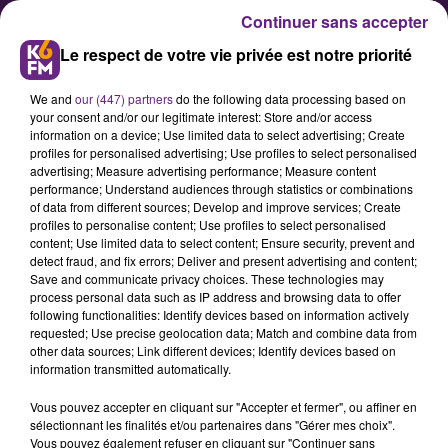
Continuer sans accepter
Le respect de votre vie privée est notre priorité
We and
our (447) partners
do the following data processing based on
your consent and/or our legitimate interest: Store and/or access
information on a device; Use limited data to select advertising; Create
profiles for personalised advertising; Use profiles to select personalised
advertising; Measure advertising performance; Measure content
24 Heures de Beaune : tout
performance; Understand audiences through statistics or combinations
of data from different sources; Develop and improve services; Create
savoir pour ce week-end de fête
profiles to personalise content; Use profiles to select personalised
content; Use limited data to select content; Ensure security, prevent and
detect fraud, and fix errors; Deliver and present advertising and content;
La 38è édition des 24 Heures de
Save and communicate privacy choices. These technologies may
process personal data such as IP address and browsing data to offer
Beaune revient ce vendredi soir ! Le
following functionalities: Identify devices based on information actively
quartier Saint-Jacques verra
requested; Use precise geolocation data; Match and combine data from
other data sources; Link different devices; Identify devices based on
s’élancer dès 19h 42 équipes pleines
information transmitted automatically.
d’ambitions. Un évènement
Vous pouvez accepter en cliquant sur "Accepter et fermer", ou affiner en
marqué par la présence de
sélectionnant les finalités et/ou partenaires dans "Gérer mes choix".
Génération Céline, à profiter
Vous pouvez également refuser en cliquant sur "Continuer sans