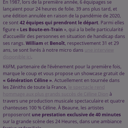
En 1987, lors de la première année, 6 équipages se
lançaient pour 24 heures de folie. 39 ans plus tard, et
une édition annulée en raison de la pandémie de 2020,
ce sont
42 équipes qui prendront le départ
. Parmi elles
figure «
Les Boute-en-Train
», qui a la belle particularité
d’accueillir des personnes en situation de handicap dans
ses rangs.
William
et
Benoît
, respectivement 31 et 29
ans, se sont livrés à notre micro dans
une interview
disponible ici
.
K6FM, partenaire de l’évènement pour la première fois,
marque le coup et vous propose un showcase gratuit de
« Génération Céline »
. Actuellement en tournée dans
les Zéniths de toute la France,
le spectacle rend
hommage aux plus grands succès de Céline Dion
à
travers une production musicale spectaculaire et quatre
chanteuses 100 % Céline. À Beaune, les artistes
proposeront
une prestation exclusive de 40 minutes
sur la grande scène des 24 Heures, dans une ambiance