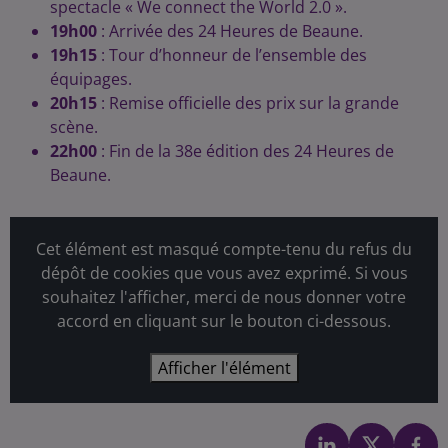
spectacle « We connect the World 2.0 ».
19h00
: Arrivée des 24 Heures de Beaune.
19h15
: Tour d’honneur de l’ensemble des
équipages.
20h15
: Remise officielle des prix sur la grande
scène.
22h00
: Fin de la 38e édition des 24 Heures de
Beaune.
Cet élément est masqué compte-tenu du refus du
dépôt de cookies que vous avez exprimé. Si vous
souhaitez l'afficher, merci de nous donner votre
accord en cliquant sur le bouton ci-dessous.
Afficher l'élément