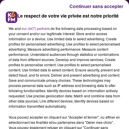
Continuer sans accepter
Le respect de votre vie privée est notre priorité
We and
our (447) partners
do the following data processing based on
your consent and/or our legitimate interest: Store and/or access
information on a device; Use limited data to select advertising; Create
profiles for personalised advertising; Use profiles to select personalised
advertising; Measure advertising performance; Measure content
Bientôt une deuxième édition du
performance; Understand audiences through statistics or combinations
of data from different sources; Develop and improve services; Create
challenge de la mobilité dans la
profiles to personalise content; Use profiles to select personalised
région
content; Use limited data to select content; Ensure security, prevent and
detect fraud, and fix errors; Deliver and present advertising and content;
Save and communicate privacy choices. These technologies may
process personal data such as IP address and browsing data to offer
La deuxième édition du challenge
following functionalities: Identify devices based on information actively
de la mobilité Bourgogne-Franche-
requested; Use precise geolocation data; Match and combine data from
other data sources; Link different devices; Identify devices based on
Comté « Au travail, on s’y rend
information transmitted automatically.
autrement » se déroulera du 19 au
Vous pouvez accepter en cliquant sur "Accepter et fermer", ou affiner en
25 septembre.
sélectionnant les finalités et/ou partenaires dans "Gérer mes choix".
Vous pouvez également refuser en cliquant sur "Continuer sans