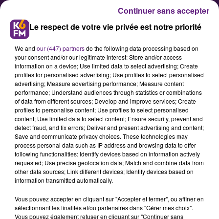
Continuer sans accepter
Le respect de votre vie privée est notre priorité
We and
our (447) partners
do the following data processing based on
your consent and/or our legitimate interest: Store and/or access
information on a device; Use limited data to select advertising; Create
profiles for personalised advertising; Use profiles to select personalised
advertising; Measure advertising performance; Measure content
C’est parti pour le Sidaction
performance; Understand audiences through statistics or combinations
of data from different sources; Develop and improve services; Create
profiles to personalise content; Use profiles to select personalised
content; Use limited data to select content; Ensure security, prevent and
Le Sidaction 2023 est lancé avec
detect fraud, and fix errors; Deliver and present advertising and content;
trois jours de collecte et
Save and communicate privacy choices. These technologies may
process personal data such as IP address and browsing data to offer
d’information sur la lutte contre le
following functionalities: Identify devices based on information actively
virus du sida. Alors que la science a
requested; Use precise geolocation data; Match and combine data from
other data sources; Link different devices; Identify devices based on
fait de grands progrès, une
information transmitted automatically.
personne meurt encore chaque
Vous pouvez accepter en cliquant sur "Accepter et fermer", ou affiner en
minute du sida dans le monde.
sélectionnant les finalités et/ou partenaires dans "Gérer mes choix".
Vous pouvez également refuser en cliquant sur "Continuer sans