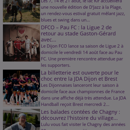
Les 7, 14 et 21 août, le lac Kir accueillera
une nouvelle édition de D’Jazz à la Plage,
un rendez-vous estival gratuit mêlant jazz,
blues et swing dans un...
DFCO – Pau FC : la Ligue 2 de
retour au stade Gaston-Gérard
avec...
Le Dijon FCO lance sa saison de Ligue 2 à
domicile le vendredi 14 août face au Pau
FC. Une première rencontre attendue par
les supporters.
La billetterie est ouverte pour le
choc entre la JDA Dijon et Brest
Les Dijonnaises lanceront leur saison à
domicile face aux championnes de France
dans une affiche déjà très attendue. La JDA
Handball reçoit Brest mercredi 2...
Les balades contées de Chagny :
découvrez l'histoire du village...
Lulu vous fait visiter le Chagny des années