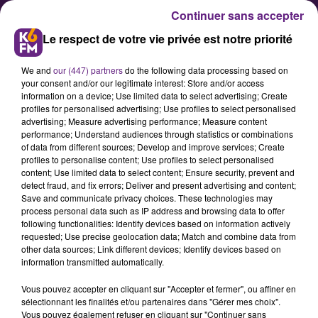
Continuer sans accepter
Le respect de votre vie privée est notre priorité
We and
our (447) partners
do the following data processing based on
your consent and/or our legitimate interest: Store and/or access
information on a device; Use limited data to select advertising; Create
profiles for personalised advertising; Use profiles to select personalised
advertising; Measure advertising performance; Measure content
performance; Understand audiences through statistics or combinations
of data from different sources; Develop and improve services; Create
Daniel Cousin, Senior Compagnie
profiles to personalise content; Use profiles to select personalised
content; Use limited data to select content; Ensure security, prevent and
detect fraud, and fix errors; Deliver and present advertising and content;
Save and communicate privacy choices. These technologies may
process personal data such as IP address and browsing data to offer
following functionalities: Identify devices based on information actively
requested; Use precise geolocation data; Match and combine data from
other data sources; Link different devices; Identify devices based on
information transmitted automatically.
Vous pouvez accepter en cliquant sur "Accepter et fermer", ou affiner en
sélectionnant les finalités et/ou partenaires dans "Gérer mes choix".
Vous pouvez également refuser en cliquant sur "Continuer sans