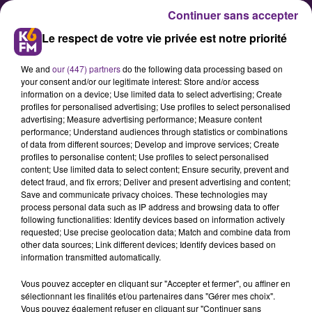
Continuer sans accepter
Le respect de votre vie privée est notre priorité
We and
our (447) partners
do the following data processing based on
your consent and/or our legitimate interest: Store and/or access
information on a device; Use limited data to select advertising; Create
profiles for personalised advertising; Use profiles to select personalised
advertising; Measure advertising performance; Measure content
Découvrez le domaine des Prés
performance; Understand audiences through statistics or combinations
of data from different sources; Develop and improve services; Create
verts
profiles to personalise content; Use profiles to select personalised
content; Use limited data to select content; Ensure security, prevent and
detect fraud, and fix errors; Deliver and present advertising and content;
Le domaine des Prés verts, situé
Save and communicate privacy choices. These technologies may
process personal data such as IP address and browsing data to offer
près d’Arnay-le-Duc, en Côte d’Or,
following functionalities: Identify devices based on information actively
propose des hébergements
requested; Use precise geolocation data; Match and combine data from
other data sources; Link different devices; Identify devices based on
insolites mais luxueux en pleine
information transmitted automatically.
nature. Nous avons contacté
Vous pouvez accepter en cliquant sur "Accepter et fermer", ou affiner en
Jérémy Leleu, le fondateur du
sélectionnant les finalités et/ou partenaires dans "Gérer mes choix".
domaine.
Vous pouvez également refuser en cliquant sur "Continuer sans