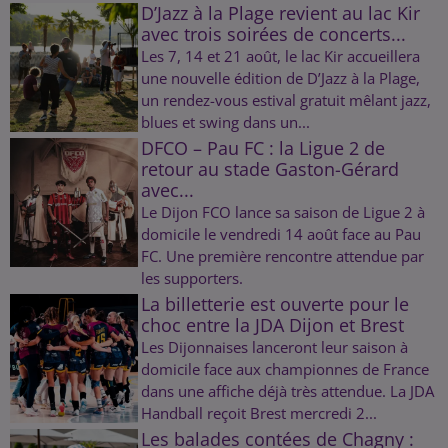
D’Jazz à la Plage revient au lac Kir
avec trois soirées de concerts...
Les 7, 14 et 21 août, le lac Kir accueillera
une nouvelle édition de D’Jazz à la Plage,
un rendez-vous estival gratuit mêlant jazz,
blues et swing dans un...
DFCO – Pau FC : la Ligue 2 de
retour au stade Gaston-Gérard
avec...
Le Dijon FCO lance sa saison de Ligue 2 à
domicile le vendredi 14 août face au Pau
FC. Une première rencontre attendue par
les supporters.
La billetterie est ouverte pour le
choc entre la JDA Dijon et Brest
Les Dijonnaises lanceront leur saison à
domicile face aux championnes de France
dans une affiche déjà très attendue. La JDA
Handball reçoit Brest mercredi 2...
Les balades contées de Chagny :