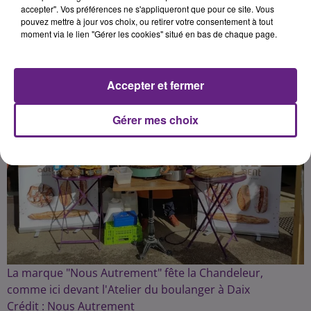
Publié : 3 février 2022 à 14h30 par Dimitri Coutand
accepter". Vos préférences ne s'appliqueront que pour ce site. Vous
pouvez mettre à jour vos choix, ou retirer votre consentement à tout
moment via le lien "Gérer les cookies" situé en bas de chaque page.
Accepter et fermer
Gérer mes choix
La marque "Nous Autrement" fête la Chandeleur,
comme ici devant l'Atelier du boulanger à Daix
Crédit :
Nous Autrement