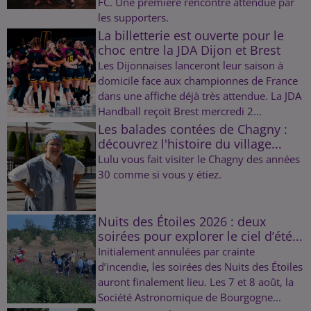
FC. Une première rencontre attendue par
les supporters.
La billetterie est ouverte pour le
choc entre la JDA Dijon et Brest
Les Dijonnaises lanceront leur saison à
domicile face aux championnes de France
dans une affiche déjà très attendue. La JDA
Handball reçoit Brest mercredi 2...
Les balades contées de Chagny :
découvrez l'histoire du village...
Lulu vous fait visiter le Chagny des années
30 comme si vous y étiez.
Nuits des Étoiles 2026 : deux
soirées pour explorer le ciel d’été...
Initialement annulées par crainte
d’incendie, les soirées des Nuits des Étoiles
auront finalement lieu. Les 7 et 8 août, la
Société Astronomique de Bourgogne...