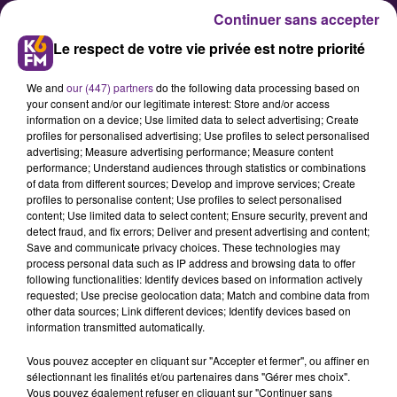
Continuer sans accepter
Le respect de votre vie privée est notre priorité
We and
our (447) partners
do the following data processing based on
your consent and/or our legitimate interest: Store and/or access
information on a device; Use limited data to select advertising; Create
profiles for personalised advertising; Use profiles to select personalised
advertising; Measure advertising performance; Measure content
Des crêpes locales pour la bonne
performance; Understand audiences through statistics or combinations
of data from different sources; Develop and improve services; Create
cause
profiles to personalise content; Use profiles to select personalised
content; Use limited data to select content; Ensure security, prevent and
detect fraud, and fix errors; Deliver and present advertising and content;
La marque « Nous Autrement »
Save and communicate privacy choices. These technologies may
process personal data such as IP address and browsing data to offer
fête la Chandeleur avec une
following functionalities: Identify devices based on information actively
initiative gourmande et solidaire
requested; Use precise geolocation data; Match and combine data from
other data sources; Link different devices; Identify devices based on
qui met en avant les producteurs
information transmitted automatically.
régionaux.
Vous pouvez accepter en cliquant sur "Accepter et fermer", ou affiner en
sélectionnant les finalités et/ou partenaires dans "Gérer mes choix".
Vous pouvez également refuser en cliquant sur "Continuer sans