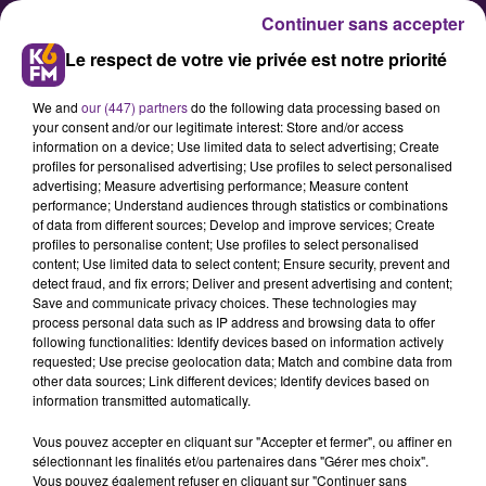
Continuer sans accepter
Le respect de votre vie privée est notre priorité
We and
our (447) partners
do the following data processing based on
your consent and/or our legitimate interest: Store and/or access
information on a device; Use limited data to select advertising; Create
profiles for personalised advertising; Use profiles to select personalised
advertising; Measure advertising performance; Measure content
Des œuvres du Louvre vont
performance; Understand audiences through statistics or combinations
of data from different sources; Develop and improve services; Create
s'installer à la Toison d'Or
profiles to personalise content; Use profiles to select personalised
content; Use limited data to select content; Ensure security, prevent and
detect fraud, and fix errors; Deliver and present advertising and content;
Du 23 au 30 avril, le centre
Save and communicate privacy choices. These technologies may
process personal data such as IP address and browsing data to offer
commercial de la Toison d’Or
following functionalities: Identify devices based on information actively
accueillera la tournée « Le Louvre
requested; Use precise geolocation data; Match and combine data from
other data sources; Link different devices; Identify devices based on
au centre », fruit d’un partenariat
information transmitted automatically.
entre le groupe Unibail-Rodamco-
Vous pouvez accepter en cliquant sur "Accepter et fermer", ou affiner en
Westfield et le musée du Louvre.
sélectionnant les finalités et/ou partenaires dans "Gérer mes choix".
Vous pouvez également refuser en cliquant sur "Continuer sans