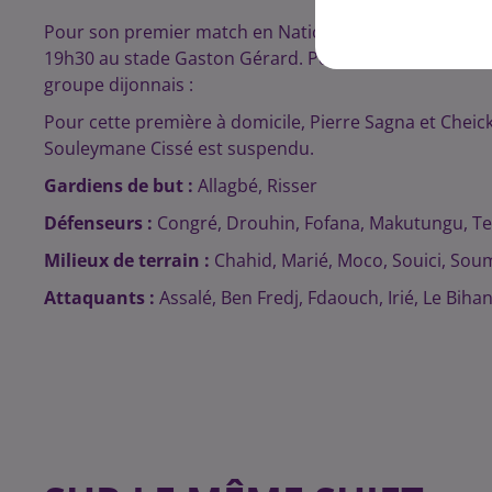
Pour son premier match en National après sa relégation
19h30 au stade Gaston Gérard. Pour ce premier match, 
groupe dijonnais :
Pour cette première à domicile, Pierre Sagna et Cheic
Souleymane Cissé est suspendu.
Gardiens de but :
Allagbé, Risser
Défenseurs :
Congré, Drouhin, Fofana, Makutungu, T
Milieux de terrain :
Chahid, Marié, Moco, Souici, Sou
Attaquants :
Assalé, Ben Fredj, Fdaouch, Irié, Le Biha