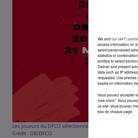
We and
our (447) partn
access information on a 
select personalised ad
statistics or combinatio
profiles to select person
Deliver and present adv
data such as IP address 
requested; Use precise g
based on information tra
Vous pouvez accepter en 
mes choix". Vous pouvez
ce site. Vous pouvez met
bas de chaque page.
Les joueurs du DFCO sélectionnés pour ce premier mat
Crédit :
DR/DFCO