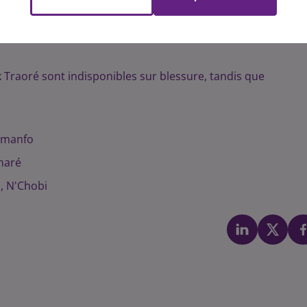
, le DFCO affronte le FC Rouen. La rencontre a lieu ce soir
Jordan Marié portera le brassard de capitaine. Voici le
k Traoré sont indisponibles sur blessure, tandis que
emanfo
maré
n, N'Chobi