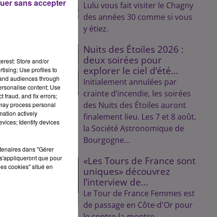
uer sans accepter
Lulu vous fait visiter le Chagny
des années 30 comme si vous
y étiez.
Nuits des Étoiles 2026 :
deux soirées pour
erest: Store and/or
explorer le ciel d’été...
tising; Use profiles to
tand audiences through
Initialement annulées par
personalise content; Use
crainte d’incendie, les soirées
 fraud, and fix errors;
des Nuits des Étoiles auront
 may process personal
mation actively
finalement lieu. Les 7 et 8 août,
vices; Identify devices
la Société Astronomique de
Bourgogne...
rtenaires dans "Gérer
s'appliqueront que pour
«Les Tours de France sont
les cookies" situé en
uniques» découvrez
l’interview de...
Le Tour de France Femmes est
de passage en Côte-d'Or pour
le contre-la-montre.