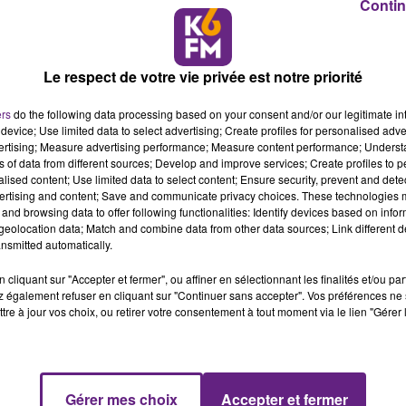
Contin
Le respect de votre vie privée est notre priorité
ers
do the following data processing based on your consent and/or our legitimate int
device; Use limited data to select advertising; Create profiles for personalised adver
vertising; Measure advertising performance; Measure content performance; Unders
ns of data from different sources; Develop and improve services; Create profiles to 
alised content; Use limited data to select content; Ensure security, prevent and detect
ertising and content; Save and communicate privacy choices. These technologies
and browsing data to offer following functionalities: Identify devices based on infor
eolocation data; Match and combine data from other data sources; Link different de
nsmitted automatically.
cliquant sur "Accepter et fermer", ou affiner en sélectionnant les finalités et/ou pa
 également refuser en cliquant sur "Continuer sans accepter". Vos préférences ne 
tre à jour vos choix, ou retirer votre consentement à tout moment via le lien "Gérer 
ch de la saison.
Gérer mes choix
Accepter et fermer