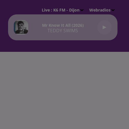
Live :
K6 FM - Dijon
Webradios
Mr Know It All (2026)
TEDDY SWIMS