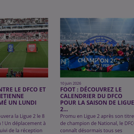
10 juin 2026
NTRE LE DFCO ET
FOOT : DÉCOUVREZ LE
-ETIENNE
CALENDRIER DU DFCO
É UN LUNDI
POUR LA SAISON DE LIGU
2...
uvera la Ligue 2 le 8
Promu en Ligue 2 après son titre
n ! Un déplacement à
de champion de National, le DF
uivi de la réception
connaît désormais tous ses