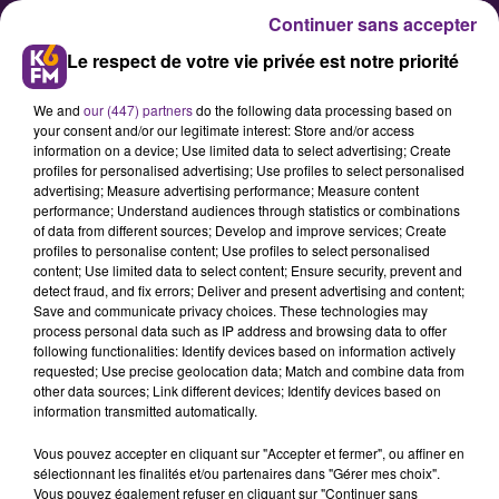
Continuer sans accepter
Le respect de votre vie privée est notre priorité
We and
our (447) partners
do the following data processing based on
your consent and/or our legitimate interest: Store and/or access
information on a device; Use limited data to select advertising; Create
profiles for personalised advertising; Use profiles to select personalised
advertising; Measure advertising performance; Measure content
Dijon : l’École de Production
performance; Understand audiences through statistics or combinations
of data from different sources; Develop and improve services; Create
Industrie 21 ouvre ses portes au
profiles to personalise content; Use profiles to select personalised
public ce samedi 6 juin
content; Use limited data to select content; Ensure security, prevent and
detect fraud, and fix errors; Deliver and present advertising and content;
Save and communicate privacy choices. These technologies may
process personal data such as IP address and browsing data to offer
L’École de Production Industrie 21
following functionalities: Identify devices based on information actively
ouvrira ses portes au public le
requested; Use precise geolocation data; Match and combine data from
other data sources; Link different devices; Identify devices based on
samedi 6 juin à Dijon. L’occasion
information transmitted automatically.
pour les jeunes, leurs familles et les
Vous pouvez accepter en cliquant sur "Accepter et fermer", ou affiner en
personnes en reconversion de
sélectionnant les finalités et/ou partenaires dans "Gérer mes choix".
découvrir des formations
Vous pouvez également refuser en cliquant sur "Continuer sans