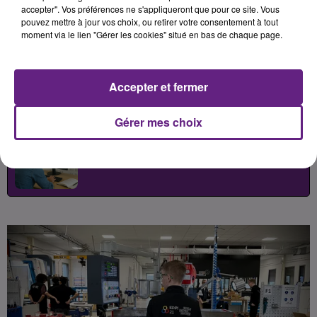
industrielles fondées sur la
accepter". Vos préférences ne s'appliqueront que pour ce site. Vous
pouvez mettre à jour vos choix, ou retirer votre consentement à tout
pratique et les nombreux
moment via le lien "Gérer les cookies" situé en bas de chaque page.
débouchés proposés par les
entreprises du territoire.
Accepter et fermer
Publié : 5 juin 2026 à 12h30 par
Gérer mes choix
Léon Charpenay
-
Redacteur Web
Pigiste