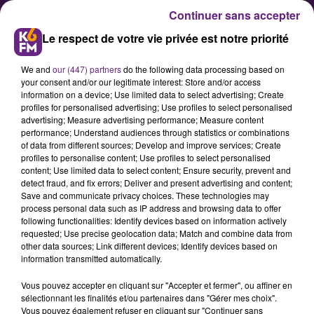
Continuer sans accepter
Le respect de votre vie privée est notre priorité
We and
our (447) partners
do the following data processing based on
your consent and/or our legitimate interest: Store and/or access
information on a device; Use limited data to select advertising; Create
profiles for personalised advertising; Use profiles to select personalised
advertising; Measure advertising performance; Measure content
Dijon l’hebdo fait sa rentrée… à
performance; Understand audiences through statistics or combinations
of data from different sources; Develop and improve services; Create
vélo !
profiles to personalise content; Use profiles to select personalised
content; Use limited data to select content; Ensure security, prevent and
detect fraud, and fix errors; Deliver and present advertising and content;
La rédaction du journal « Dijon
Save and communicate privacy choices. These technologies may
process personal data such as IP address and browsing data to offer
l’hebdo » a publié ce mercredi son
following functionalities: Identify devices based on information actively
numéro de rentrée. Il est question
requested; Use precise geolocation data; Match and combine data from
other data sources; Link different devices; Identify devices based on
de vélo à l’occasion notamment de
information transmitted automatically.
la première édition du salon « Vélo
Vous pouvez accepter en cliquant sur "Accepter et fermer", ou affiner en
and Co » qui aura lieu ce week-end
sélectionnant les finalités et/ou partenaires dans "Gérer mes choix".
à Dijon.
Vous pouvez également refuser en cliquant sur "Continuer sans