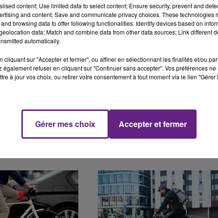
alised content; Use limited data to select content; Ensure security, prevent and detect
ertising and content; Save and communicate privacy choices. These technologies
yclistes doivent s’équiper pour bien voir et être vu. C’est
and browsing data to offer following functionalities: Identify devices based on infor
kits de lumières avant et arrière pour vélo est prévue ce mar
eolocation data; Match and combine data from other data sources; Link different de
nsmitted automatically.
30 et 18h30 place Grangier, devant l’agence Groupama.
ment dans d’autres villes de France.
cliquant sur "Accepter et fermer", ou affiner en sélectionnant les finalités et/ou pa
 également refuser en cliquant sur "Continuer sans accepter". Vos préférences ne 
tre à jour vos choix, ou retirer votre consentement à tout moment via le lien "Gérer 
Gérer mes choix
Accepter et fermer