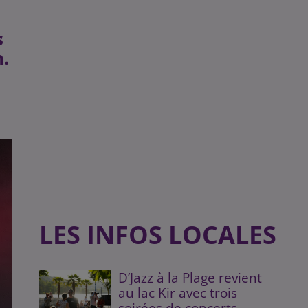
s
n.
LES INFOS LOCALES
D’Jazz à la Plage revient
au lac Kir avec trois
soirées de concerts...