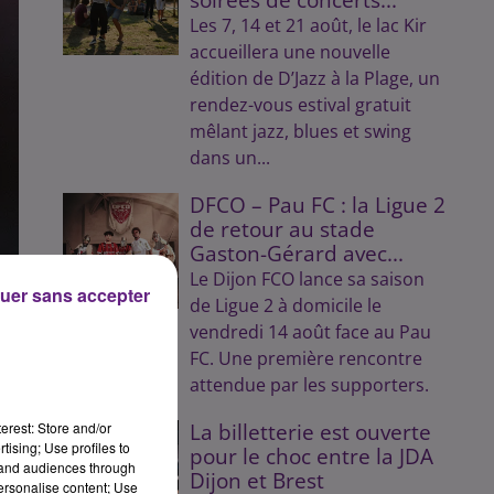
Les 7, 14 et 21 août, le lac Kir
accueillera une nouvelle
édition de D’Jazz à la Plage, un
rendez-vous estival gratuit
mêlant jazz, blues et swing
dans un...
DFCO – Pau FC : la Ligue 2
de retour au stade
Gaston-Gérard avec...
Le Dijon FCO lance sa saison
uer sans accepter
de Ligue 2 à domicile le
vendredi 14 août face au Pau
FC. Une première rencontre
attendue par les supporters.
erest: Store and/or
La billetterie est ouverte
tising; Use profiles to
pour le choc entre la JDA
tand audiences through
Dijon et Brest
personalise content; Use