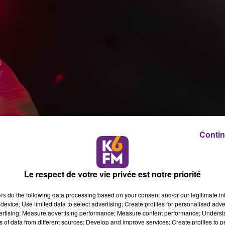
Contin
Le respect de votre vie privée est notre priorité
ers
do the following data processing based on your consent and/or our legitimate int
device; Use limited data to select advertising; Create profiles for personalised adver
vertising; Measure advertising performance; Measure content performance; Unders
ns of data from different sources; Develop and improve services; Create profiles to 