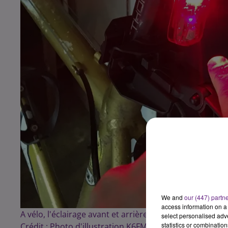
We and
our (447) partn
access information on a 
A vélo, l'éclairage avant et arrière est très important
select personalised ad
statistics or combinatio
Crédit :
Photo d'illustration K6FM