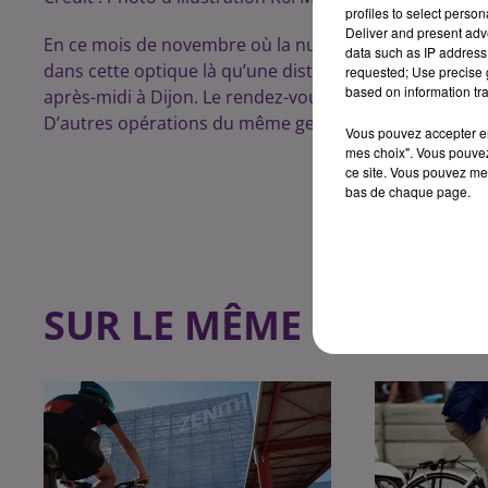
profiles to select person
Deliver and present adv
En ce mois de novembre où la nuit tombe très tôt, les c
data such as IP address 
dans cette optique là qu’une distribution gratuite de 
requested; Use precise g
based on information tra
après-midi à Dijon. Le rendez-vous est fixé entre 16h
D’autres opérations du même genre ont eu lieu récem
Vous pouvez accepter en 
mes choix". Vous pouvez
ce site. Vous pouvez met
bas de chaque page.
SUR LE MÊME SUJET