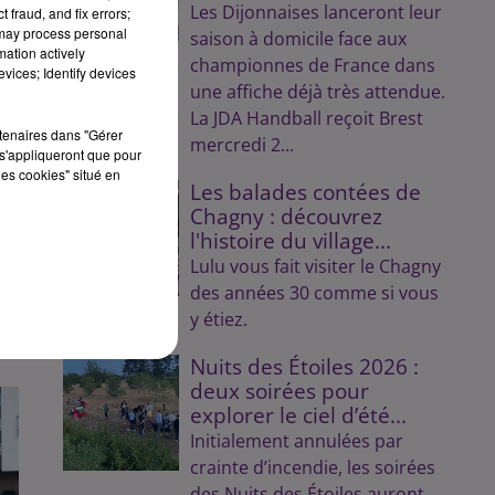
Les Dijonnaises lanceront leur
 fraud, and fix errors;
 may process personal
saison à domicile face aux
mation actively
championnes de France dans
di
vices; Identify devices
une affiche déjà très attendue.
La JDA Handball reçoit Brest
rtenaires dans "Gérer
mercredi 2...
s'appliqueront que pour
les cookies" situé en
Les balades contées de
Chagny : découvrez
l'histoire du village...
Lulu vous fait visiter le Chagny
des années 30 comme si vous
y étiez.
Nuits des Étoiles 2026 :
deux soirées pour
explorer le ciel d’été...
Initialement annulées par
crainte d’incendie, les soirées
des Nuits des Étoiles auront