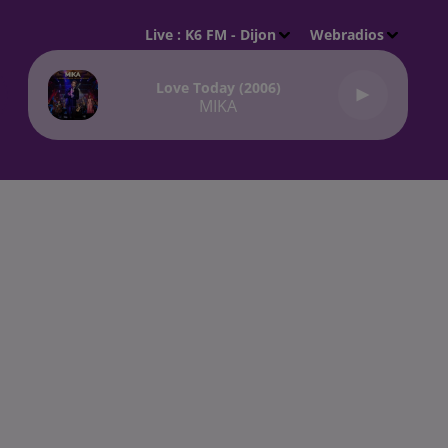
Live :
K6 FM - Dijon
Webradios
Love Today (2006)
MIKA