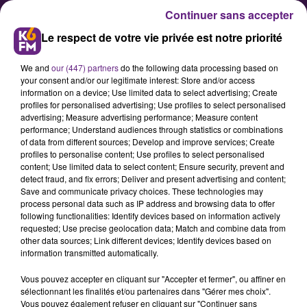
Continuer sans accepter
Le respect de votre vie privée est notre priorité
We and
our (447) partners
do the following data processing based on
your consent and/or our legitimate interest: Store and/or access
information on a device; Use limited data to select advertising; Create
profiles for personalised advertising; Use profiles to select personalised
advertising; Measure advertising performance; Measure content
performance; Understand audiences through statistics or combinations
of data from different sources; Develop and improve services; Create
#Epiquesépoques : découvrez le
profiles to personalise content; Use profiles to select personalised
domaine « Pont Roche et Spa »
content; Use limited data to select content; Ensure security, prevent and
detect fraud, and fix errors; Deliver and present advertising and content;
Save and communicate privacy choices. These technologies may
process personal data such as IP address and browsing data to offer
following functionalities: Identify devices based on information actively
requested; Use precise geolocation data; Match and combine data from
other data sources; Link different devices; Identify devices based on
information transmitted automatically.
Vous pouvez accepter en cliquant sur "Accepter et fermer", ou affiner en
sélectionnant les finalités et/ou partenaires dans "Gérer mes choix".
Vous pouvez également refuser en cliquant sur "Continuer sans