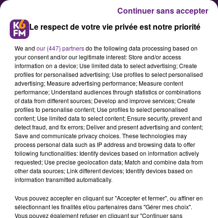
Continuer sans accepter
Le respect de votre vie privée est notre priorité
We and
our (447) partners
do the following data processing based on
your consent and/or our legitimate interest: Store and/or access
information on a device; Use limited data to select advertising; Create
profiles for personalised advertising; Use profiles to select personalised
advertising; Measure advertising performance; Measure content
Fréquentation en hausse sur la
performance; Understand audiences through statistics or combinations
of data from different sources; Develop and improve services; Create
foire de Dijon
profiles to personalise content; Use profiles to select personalised
content; Use limited data to select content; Ensure security, prevent and
detect fraud, and fix errors; Deliver and present advertising and content;
Une semaine après le début de la
Save and communicate privacy choices. These technologies may
process personal data such as IP address and browsing data to offer
foire de Dijon, les organisateurs ont
following functionalities: Identify devices based on information actively
communiqué ce mercredi soir sur
requested; Use precise geolocation data; Match and combine data from
other data sources; Link different devices; Identify devices based on
une hausse de la fréquentation.
information transmitted automatically.
Une augmentation de + 20 % sur les
Vous pouvez accepter en cliquant sur "Accepter et fermer", ou affiner en
sept premiers jours, pouvant même
sélectionnant les finalités et/ou partenaires dans "Gérer mes choix".
dépasser les 30 % certains soirs.
Vous pouvez également refuser en cliquant sur "Continuer sans