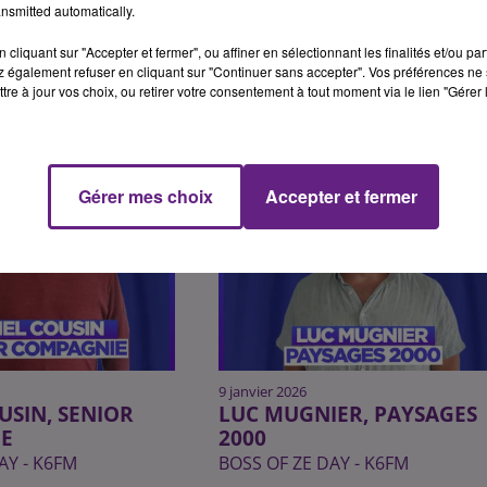
nsmitted automatically.
cliquant sur "Accepter et fermer", ou affiner en sélectionnant les finalités et/ou pa
 également refuser en cliquant sur "Continuer sans accepter". Vos préférences ne 
tre à jour vos choix, ou retirer votre consentement à tout moment via le lien "Gérer 
Gérer mes choix
Accepter et fermer
9 janvier 2026
USIN, SENIOR
LUC MUGNIER, PAYSAGES
E
2000
AY - K6FM
BOSS OF ZE DAY - K6FM