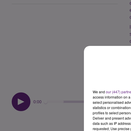
We and
our (447) partn
access information on a 
0:00
select personalised ad
statistics or combinatio
profiles to select person
Deliver and present adv
data such as IP address 
requested; Use precise g