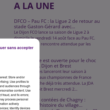
A LA UNE
DFCO – Pau FC : la Ligue 2 de retour au
stade Gaston-Gérard avec...
Le Dijon FCO lance sa saison de Ligue 2 à
domicile le vendredi 14 août face au Pau FC.
Une première rencontre attendue par les
uer sans accepter
supporters.
La billetterie est ouverte pour le choc
entre la JDA Dijon et Brest
Les Dijonnaises lanceront leur saison à
domicile face aux championnes de France
erest: Store and/or
tising; Use profiles to
dans une affiche déjà très attendue. La JDA
sec
tand audiences through
Handball reçoit Brest mercredi 2...
personalise content; Use
 fraud, and fix errors;
Les balades contées de Chagny :
 may process personal
mation actively
découvrez l'histoire du village...
vices; Identify devices