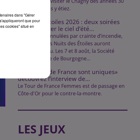
Lulu vous fait visiter le Chagny des années 30
comme si vous y étiez.
rtenaires dans "Gérer
s'appliqueront que pour
Nuits des Étoiles 2026 : deux soirées
les cookies" situé en
pour explorer le ciel d’été...
Initialement annulées par crainte d’incendie,
les soirées des Nuits des Étoiles auront
finalement lieu. Les 7 et 8 août, la Société
Astronomique de Bourgogne...
«Les Tours de France sont uniques»
découvrez l’interview de...
Le Tour de France Femmes est de passage en
Côte-d'Or pour le contre-la-montre.
LES JEUX