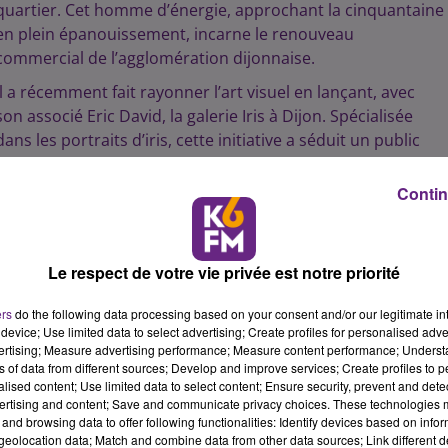
quartier. Cet homme d’énergie, approchant la cinquantaine
en plein épanouissement, incarne le renouveau
commercial de l’agglomération dijonnaise.
Il a récemment fait rayonner l’art visuel en lançant, avec
son associé Eric David, la galerie Iris à Dijon. Spécialisée
dans les portraits d’iris, cette initiative a séduit un public
curieux, prêt à exhiber ses propres regards en grand
format.
Contin
Dans ce podcast, Grégory partage avec simplicité et bonne
humeur son parcours d’entrepreneur local et sa vision d’un
commerce de proximité qui inspire les habitants et fédère
Le respect de votre vie privée est notre priorité
la communauté.
ers
do the following data processing based on your consent and/or our legitimate int
device; Use limited data to select advertising; Create profiles for personalised adver
10 min 22 
vertising; Measure advertising performance; Measure content performance; Unders
ns of data from different sources; Develop and improve services; Create profiles to 
alised content; Use limited data to select content; Ensure security, prevent and detect
ertising and content; Save and communicate privacy choices. These technologies
and browsing data to offer following functionalities: Identify devices based on infor
eolocation data; Match and combine data from other data sources; Link different de