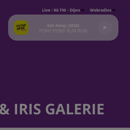
Live :
K6 FM - Dijon
Webradios
Get Away (2026)
PONY PONY RUN RUN
 IRIS GALERIE