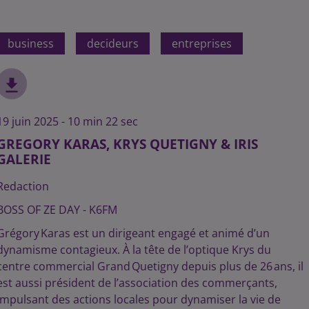
business
decideurs
entreprises
19 juin 2025 - 10 min 22 sec
GREGORY KARAS, KRYS QUETIGNY & IRIS
GALERIE
Redaction
BOSS OF ZE DAY - K6FM
Grégory Karas est un dirigeant engagé et animé d’un
dynamisme contagieux. À la tête de l’optique Krys du
centre commercial Grand Quetigny depuis plus de 26 ans, il
est aussi président de l’association des commerçants,
impulsant des actions locales pour dynamiser la vie de