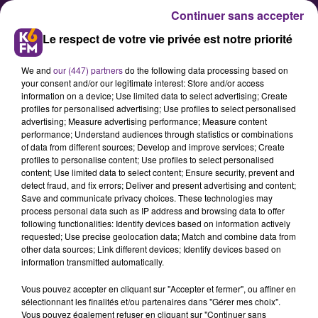
Continuer sans accepter
Le respect de votre vie privée est notre priorité
We and
our (447) partners
do the following data processing based on
your consent and/or our legitimate interest: Store and/or access
information on a device; Use limited data to select advertising; Create
profiles for personalised advertising; Use profiles to select personalised
advertising; Measure advertising performance; Measure content
Grève de jeudi : le trafic sera
performance; Understand audiences through statistics or combinations
of data from different sources; Develop and improve services; Create
perturbé chez Divia
profiles to personalise content; Use profiles to select personalised
content; Use limited data to select content; Ensure security, prevent and
detect fraud, and fix errors; Deliver and present advertising and content;
En raison de la journée de grève et
Save and communicate privacy choices. These technologies may
process personal data such as IP address and browsing data to offer
de mobilisation contre la réforme
following functionalities: Identify devices based on information actively
des retraites, le trafic sera perturbé
requested; Use precise geolocation data; Match and combine data from
other data sources; Link different devices; Identify devices based on
ce jeudi sur les deux lignes du
information transmitted automatically.
tramway et sur de nombreuses
Vous pouvez accepter en cliquant sur "Accepter et fermer", ou affiner en
lignes de bus de la métropole
sélectionnant les finalités et/ou partenaires dans "Gérer mes choix".
dijonnaise.
Vous pouvez également refuser en cliquant sur "Continuer sans