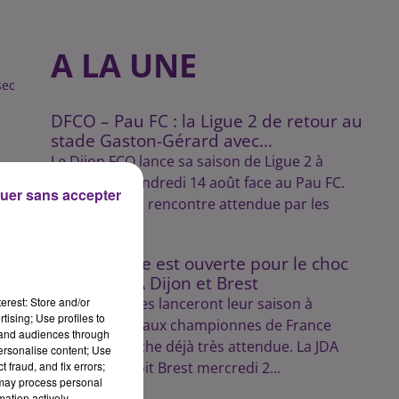
A LA UNE
sec
DFCO – Pau FC : la Ligue 2 de retour au
stade Gaston-Gérard avec...
Le Dijon FCO lance sa saison de Ligue 2 à
domicile le vendredi 14 août face au Pau FC.
uer sans accepter
Une première rencontre attendue par les
supporters.
La billetterie est ouverte pour le choc
entre la JDA Dijon et Brest
erest: Store and/or
Les Dijonnaises lanceront leur saison à
tising; Use profiles to
domicile face aux championnes de France
tand audiences through
dans une affiche déjà très attendue. La JDA
personalise content; Use
 fraud, and fix errors;
Handball reçoit Brest mercredi 2...
 may process personal
mation actively