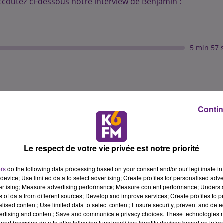
Ecoutez ci-dessous notre interview de Benjamin :
5 min 57 
Contin
Le respect de votre vie privée est notre priorité
ers
do the following data processing based on your consent and/or our legitimate int
device; Use limited data to select advertising; Create profiles for personalised adver
vertising; Measure advertising performance; Measure content performance; Unders
ns of data from different sources; Develop and improve services; Create profiles to 
alised content; Use limited data to select content; Ensure security, prevent and detect
ertising and content; Save and communicate privacy choices. These technologies
and browsing data to offer following functionalities: Identify devices based on infor