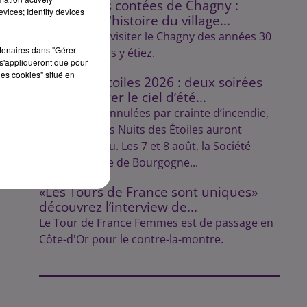
Les balades contées de Chagny :
vices; Identify devices
découvrez l'histoire du village...
Lulu vous fait visiter le Chagny des années 30
rtenaires dans "Gérer
comme si vous y étiez.
s'appliqueront que pour
les cookies" situé en
Nuits des Étoiles 2026 : deux soirées
pour explorer le ciel d’été...
Initialement annulées par crainte d’incendie,
les soirées des Nuits des Étoiles auront
finalement lieu. Les 7 et 8 août, la Société
Astronomique de Bourgogne...
«Les Tours de France sont uniques»
découvrez l’interview de...
Le Tour de France Femmes est de passage en
Côte-d'Or pour le contre-la-montre.