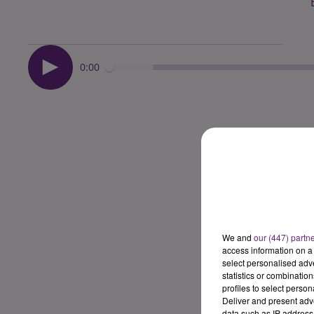
0:00
We and
our (447) partn
access information on a 
select personalised ad
statistics or combinatio
profiles to select person
Deliver and present adv
data such as IP address 