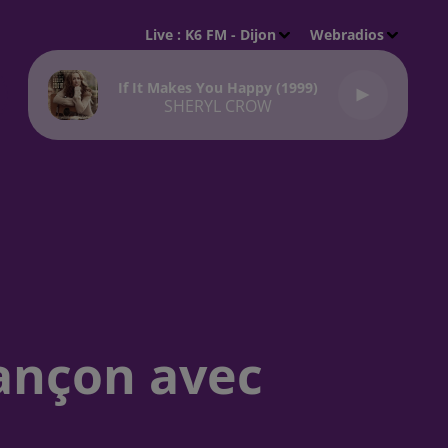
Live :
K6 FM - Dijon
Webradios
If It Makes You Happy (1999)
SHERYL CROW
sançon avec