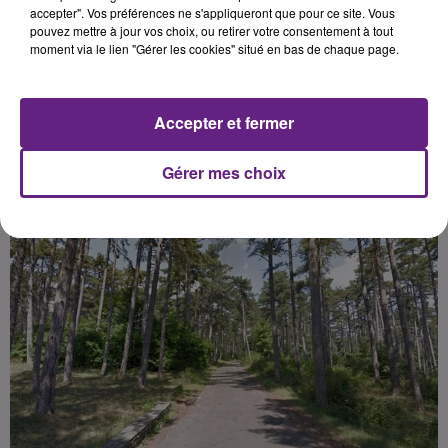
véhicules motorisés et de faire des
accepter". Vos préférences ne s'appliqueront que pour ce site. Vous
pouvez mettre à jour vos choix, ou retirer votre consentement à tout
barbecues sur le Plateau.
moment via le lien "Gérer les cookies" situé en bas de chaque page.
Publié : 11 août 2022 à 12h00 par Dimitri Coutand
Accepter et fermer
Gérer mes choix