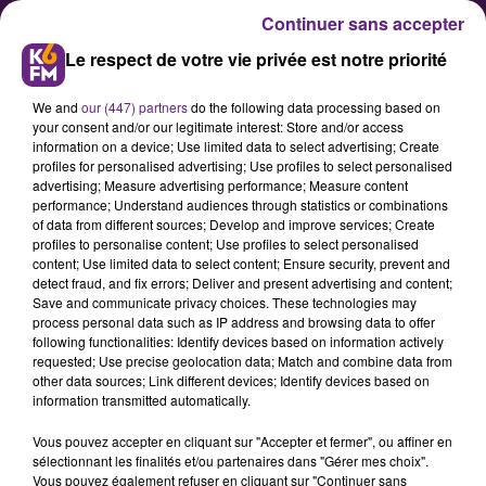
Continuer sans accepter
Le respect de votre vie privée est notre priorité
We and
our (447) partners
do the following data processing based on
your consent and/or our legitimate interest: Store and/or access
information on a device; Use limited data to select advertising; Create
profiles for personalised advertising; Use profiles to select personalised
advertising; Measure advertising performance; Measure content
Interdiction de fumer et de faire
performance; Understand audiences through statistics or combinations
of data from different sources; Develop and improve services; Create
des barbecues sur le Plateau de
profiles to personalise content; Use profiles to select personalised
Chenôve
content; Use limited data to select content; Ensure security, prevent and
detect fraud, and fix errors; Deliver and present advertising and content;
Save and communicate privacy choices. These technologies may
process personal data such as IP address and browsing data to offer
En raison de la sécheresse qui
following functionalities: Identify devices based on information actively
touche la Côte-d’Or depuis le début
requested; Use precise geolocation data; Match and combine data from
other data sources; Link different devices; Identify devices based on
de l’été, le maire de Chenôve,
information transmitted automatically.
Thierry Falconnet, a pris un arrêté
Vous pouvez accepter en cliquant sur "Accepter et fermer", ou affiner en
municipal interdisant notamment
sélectionnant les finalités et/ou partenaires dans "Gérer mes choix".
de fumer, de circuler avec des
Vous pouvez également refuser en cliquant sur "Continuer sans