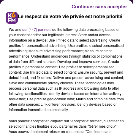
Continuer sans accepter
Le respect de votre vie privée est notre priorité
We and
our (447) partners
do the following data processing based on
your consent and/or our legitimate interest: Store and/or access
information on a device; Use limited data to select advertising; Create
profiles for personalised advertising; Use profiles to select personalised
advertising; Measure advertising performance; Measure content
L'ours Pompon va investir la
performance; Understand audiences through statistics or combinations
of data from different sources; Develop and improve services; Create
Toison d'Or
profiles to personalise content; Use profiles to select personalised
content; Use limited data to select content; Ensure security, prevent and
detect fraud, and fix errors; Deliver and present advertising and content;
Une exposition de photos, la
Save and communicate privacy choices. These technologies may
process personal data such as IP address and browsing data to offer
réalisation d’une œuvre « en live »
following functionalities: Identify devices based on information actively
par un artiste dijonnais, le célèbre
requested; Use precise geolocation data; Match and combine data from
other data sources; Link different devices; Identify devices based on
Ours Pompon sera mis à l’honneur
information transmitted automatically.
le 3 mai prochain au sein du centre
Vous pouvez accepter en cliquant sur "Accepter et fermer", ou affiner en
commercial de la Toison d’Or.
sélectionnant les finalités et/ou partenaires dans "Gérer mes choix".
Vous pouvez également refuser en cliquant sur "Continuer sans