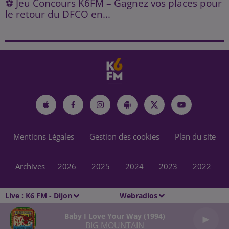
⚽ Jeu Concours K6FM – Gagnez vos places pour
le retour du DFCO en...
Mentions Légales
Gestion des cookies
Plan du site
Archives
2026
2025
2024
2023
2022
Live :
K6 FM - Dijon
Webradios
Baby I Love Your Way (1994)
BIG MOUNTAIN