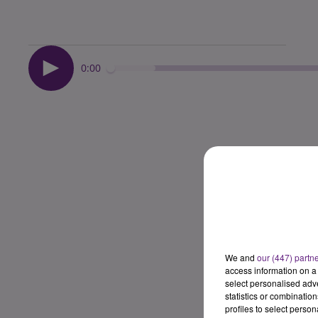
0:00
We and
our (447) partn
access information on a 
select personalised ad
statistics or combinatio
profiles to select person