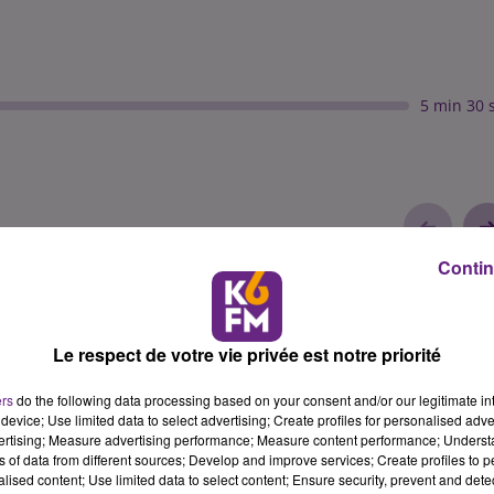
5 min 30 
Contin
Le respect de votre vie privée est notre priorité
ers
do the following data processing based on your consent and/or our legitimate int
device; Use limited data to select advertising; Create profiles for personalised adver
vertising; Measure advertising performance; Measure content performance; Unders
ns of data from different sources; Develop and improve services; Create profiles to 
alised content; Use limited data to select content; Ensure security, prevent and detect