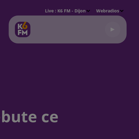
Live :
K6 FM - Dijon
Webradios
ébute ce