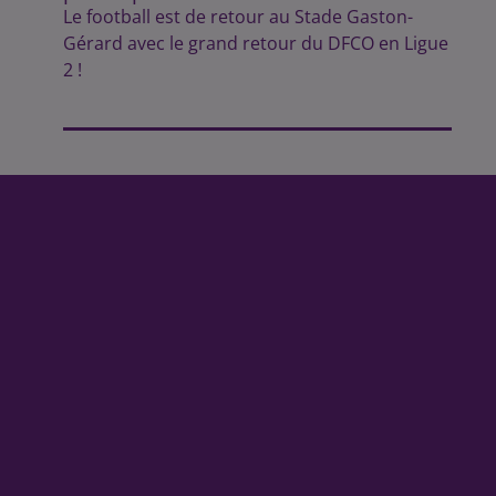
Le football est de retour au Stade Gaston-
Gérard avec le grand retour du DFCO en Ligue
2 !