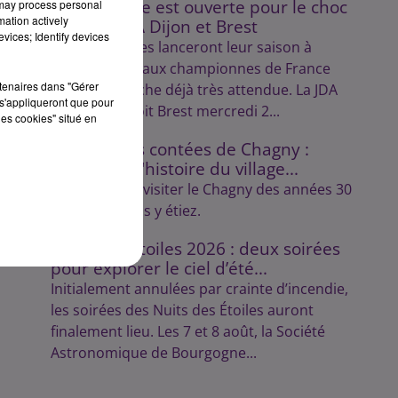
La billetterie est ouverte pour le choc
 may process personal
mation actively
entre la JDA Dijon et Brest
vices; Identify devices
Les Dijonnaises lanceront leur saison à
domicile face aux championnes de France
rtenaires dans "Gérer
dans une affiche déjà très attendue. La JDA
s'appliqueront que pour
Handball reçoit Brest mercredi 2...
les cookies" situé en
Les balades contées de Chagny :
découvrez l'histoire du village...
Lulu vous fait visiter le Chagny des années 30
comme si vous y étiez.
Nuits des Étoiles 2026 : deux soirées
pour explorer le ciel d’été...
Initialement annulées par crainte d’incendie,
les soirées des Nuits des Étoiles auront
finalement lieu. Les 7 et 8 août, la Société
Astronomique de Bourgogne...