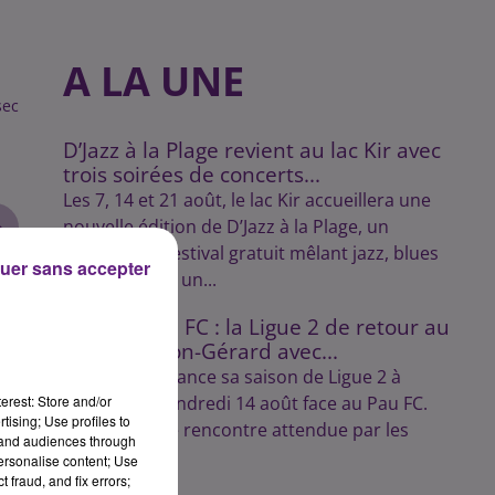
A LA UNE
sec
D’Jazz à la Plage revient au lac Kir avec
trois soirées de concerts...
Les 7, 14 et 21 août, le lac Kir accueillera une
nouvelle édition de D’Jazz à la Plage, un
rendez-vous estival gratuit mêlant jazz, blues
uer sans accepter
et swing dans un...
DFCO – Pau FC : la Ligue 2 de retour au
stade Gaston-Gérard avec...
Le Dijon FCO lance sa saison de Ligue 2 à
erest: Store and/or
domicile le vendredi 14 août face au Pau FC.
tising; Use profiles to
Une première rencontre attendue par les
tand audiences through
supporters.
personalise content; Use
 fraud, and fix errors;