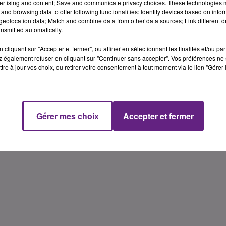
ertising and content; Save and communicate privacy choices. These technologies
and browsing data to offer following functionalities: Identify devices based on infor
eolocation data; Match and combine data from other data sources; Link different de
nsmitted automatically.
cliquant sur "Accepter et fermer", ou affiner en sélectionnant les finalités et/ou pa
 également refuser en cliquant sur "Continuer sans accepter". Vos préférences ne 
tre à jour vos choix, ou retirer votre consentement à tout moment via le lien "Gérer 
Gérer mes choix
Accepter et fermer