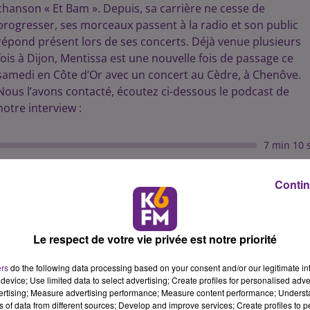
chanson « Et Bam ». Depuis, sa carrière ne cesse de
progresser, ses morceaux passent à la radio et son public
répond présent lors de ses concerts. Déjà venue plusieurs
fois à Dijon, Mentissa est une nouvelle fois de passage ce
samedi en Côte d’Or avec un concert au Cèdre, à Chenôve.
Nous l’avons contacté, écoutez ci-dessous le podcast de
notre interview :
7 min 10 
Contin
Le respect de votre vie privée est notre priorité
ers
do the following data processing based on your consent and/or our legitimate int
device; Use limited data to select advertising; Create profiles for personalised adver
vertising; Measure advertising performance; Measure content performance; Unders
ns of data from different sources; Develop and improve services; Create profiles to 