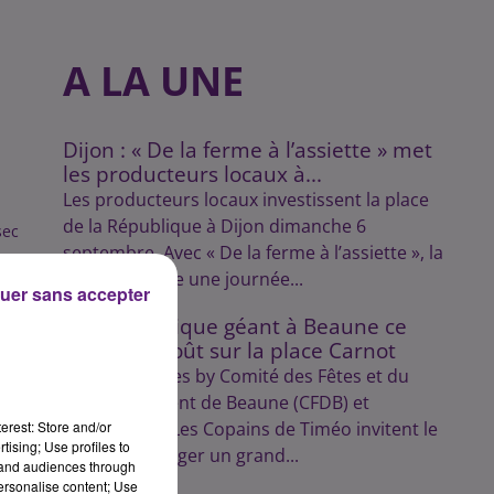
A LA UNE
Dijon : « De la ferme à l’assiette » met
les producteurs locaux à...
Les producteurs locaux investissent la place
de la République à Dijon dimanche 6
sec
septembre. Avec « De la ferme à l’assiette », la
CR 21 propose une journée...
uer sans accepter
Un pique-nique géant à Beaune ce
samedi 8 août sur la place Carnot
Les Festivinales by Comité des Fêtes et du
Développement de Beaune (CFDB) et
erest: Store and/or
l'association Les Copains de Timéo invitent le
tising; Use profiles to
public à partager un grand...
tand audiences through
personalise content; Use