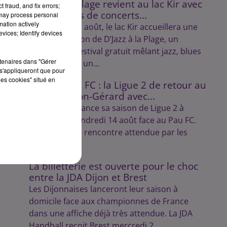
D’Jazz à la Plage revient au lac Kir avec
 fraud, and fix errors;
trois soirées de concerts...
 may process personal
mation actively
Les 7, 14 et 21 août, le lac Kir accueillera une
vices; Identify devices
nouvelle édition de D’Jazz à la Plage, un
rendez-vous estival gratuit mêlant jazz, blues
rtenaires dans "Gérer
et swing dans un...
s'appliqueront que pour
les cookies" situé en
DFCO – Pau FC : la Ligue 2 de retour au
stade Gaston-Gérard avec...
Le Dijon FCO lance sa saison de Ligue 2 à
domicile le vendredi 14 août face au Pau FC.
Une première rencontre attendue par les
supporters.
La billetterie est ouverte pour le choc
entre la JDA Dijon et Brest
Les Dijonnaises lanceront leur saison à
domicile face aux championnes de France
dans une affiche déjà très attendue. La JDA
Handball reçoit Brest mercredi 2...