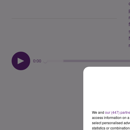
0:00
We and
our (447) partn
access information on a 
select personalised ad
statistics or combinatio