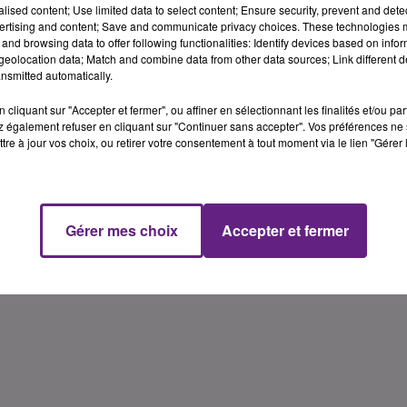
alised content; Use limited data to select content; Ensure security, prevent and detect
ertising and content; Save and communicate privacy choices. These technologies
and browsing data to offer following functionalities: Identify devices based on infor
eolocation data; Match and combine data from other data sources; Link different de
nsmitted automatically.
cliquant sur "Accepter et fermer", ou affiner en sélectionnant les finalités et/ou pa
 également refuser en cliquant sur "Continuer sans accepter". Vos préférences ne 
tre à jour vos choix, ou retirer votre consentement à tout moment via le lien "Gérer 
Gérer mes choix
Accepter et fermer