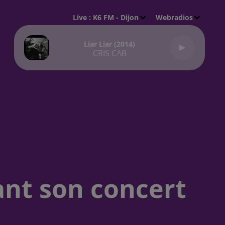
Live :
K6 FM - Dijon
Webradios
Liar Liar (2014)
CRIS CAB
ant son concert