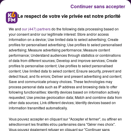
Continuer sans accepter
Le respect de votre vie privée est notre priorité
We and
our (447) partners
do the following data processing based on
your consent and/or our legitimate interest: Store and/or access
information on a device; Use limited data to select advertising; Create
profiles for personalised advertising; Use profiles to select personalised
advertising; Measure advertising performance; Measure content
La CPME 21 a un nouveau
performance; Understand audiences through statistics or combinations
of data from different sources; Develop and improve services; Create
Président
profiles to personalise content; Use profiles to select personalised
content; Use limited data to select content; Ensure security, prevent and
detect fraud, and fix errors; Deliver and present advertising and content;
Voici le communiqué de presse reçu
Save and communicate privacy choices. These technologies may
process personal data such as IP address and browsing data to offer
hier soir à la rédaction K6
following functionalities: Identify devices based on information actively
requested; Use precise geolocation data; Match and combine data from
other data sources; Link different devices; Identify devices based on
information transmitted automatically.
Publié : 20 février 2025 à 8h00 par Redaction
Vous pouvez accepter en cliquant sur "Accepter et fermer", ou affiner en
sélectionnant les finalités et/ou partenaires dans "Gérer mes choix".
Vous pouvez également refuser en cliquant sur "Continuer sans