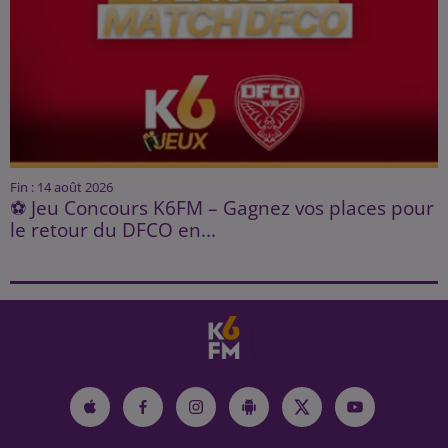
Fin : 14 août 2026
⚽ Jeu Concours K6FM – Gagnez vos places pour
le retour du DFCO en...