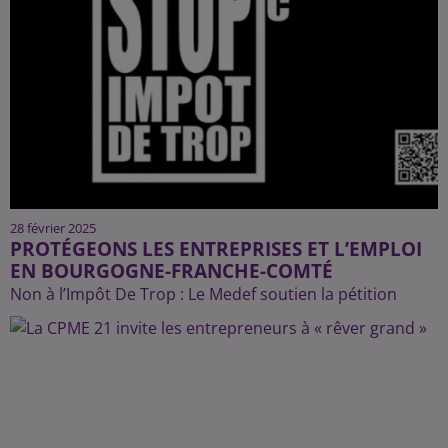
28 février 2025
PROTÉGEONS LES ENTREPRISES ET L’EMPLOI
EN BOURGOGNE-FRANCHE-COMTÉ
Non à l’Impôt De Trop : Le Medef soutien la pétition