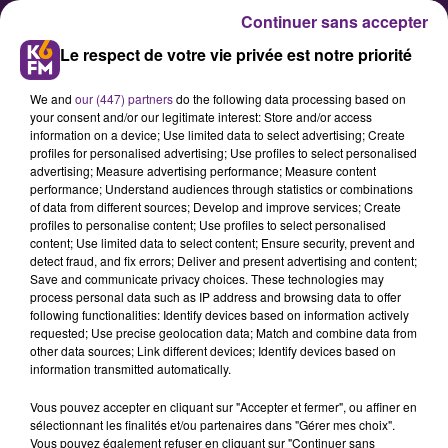
Continuer sans accepter
Le respect de votre vie privée est notre priorité
We and
our (447) partners
do the following data processing based on
your consent and/or our legitimate interest: Store and/or access
information on a device; Use limited data to select advertising; Create
profiles for personalised advertising; Use profiles to select personalised
advertising; Measure advertising performance; Measure content
Protégeons les Entreprises et
performance; Understand audiences through statistics or combinations
of data from different sources; Develop and improve services; Create
l’Emploi en Bourgogne-Franche-
profiles to personalise content; Use profiles to select personalised
Comté
content; Use limited data to select content; Ensure security, prevent and
detect fraud, and fix errors; Deliver and present advertising and content;
Save and communicate privacy choices. These technologies may
process personal data such as IP address and browsing data to offer
Non à l’Impôt De Trop : Le Medef
following functionalities: Identify devices based on information actively
soutien la pétition
requested; Use precise geolocation data; Match and combine data from
other data sources; Link different devices; Identify devices based on
information transmitted automatically.
Publié : 28 février 2025 à 6h30 par Rédaction
Vous pouvez accepter en cliquant sur "Accepter et fermer", ou affiner en
sélectionnant les finalités et/ou partenaires dans "Gérer mes choix".
Vous pouvez également refuser en cliquant sur "Continuer sans