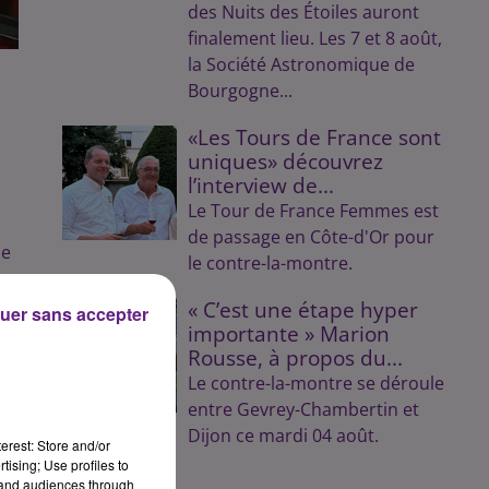
des Nuits des Étoiles auront
finalement lieu. Les 7 et 8 août,
la Société Astronomique de
Bourgogne...
«Les Tours de France sont
uniques» découvrez
l’interview de...
Le Tour de France Femmes est
de passage en Côte-d'Or pour
se
le contre-la-montre.
42
« C’est une étape hyper
uer sans accepter
importante » Marion
Rousse, à propos du...
Le contre-la-montre se déroule
)
entre Gevrey-Chambertin et
ux
Dijon ce mardi 04 août.
erest: Store and/or
tising; Use profiles to
tand audiences through