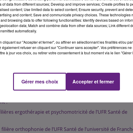
ns of data from different sources; Develop and improve services; Create profiles to 
la réfection et isolation de la toiture du bâtiment principal
alised content; Use limited data to select content; Ensure security, prevent and detect
ertising and content; Save and communicate privacy choices. These technologies
 la mise aux normes de sécurité et d’accessibilité,
and browsing data to offer following functionalities: Identify devices based on infor
eolocation data; Match and combine data from other data sources; Link different de
nsmitted automatically.
9) pour l’isolation thermique des murs extérieurs et le
cliquant sur "Accepter et fermer", ou affiner en sélectionnant les finalités et/ou pa
 également refuser en cliquant sur "Continuer sans accepter". Vos préférences ne 
cité, orthophonie de l'UFC
tre à jour vos choix, ou retirer votre consentement à tout moment via le lien "Gérer 
 et responsabilités locales a transféré aux régions une
sanitaires et sociales. Elles assurent la prise en charge d
 publics et peuvent participer au financement du
Gérer mes choix
Accepter et fermer
privés. Elles agréent et autorisent également l’ouverture de
nt :
lières ergothérapie et psychomotricité de l’UFR Santé de
ilière orthophonie de l’UFR Santé de l’université de Franch