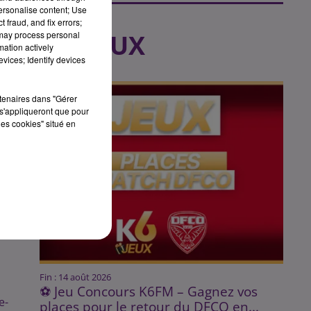
personalise content; Use
 fraud, and fix errors;
 may process personal
LES JEUX
mation actively
vices; Identify devices
rtenaires dans "Gérer
s'appliqueront que pour
les cookies" situé en
u
Fin : 14 août 2026
⚽ Jeu Concours K6FM – Gagnez vos
e-
places pour le retour du DFCO en...