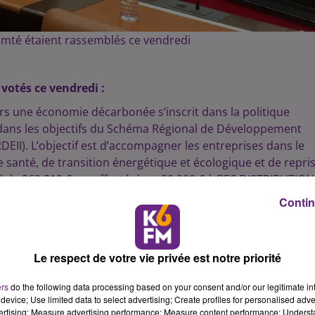
omté étaient rassemblés ce vendredi
votés ce vendredi :
vers une économie décarbonée s’inscrit dans la politique
ans les objectifs du Schéma Régional de Développement
DEII). L’objectif est d’accompagner les entreprises dans le
e santé, de transition énergétique et écologique et de repri
bal de 362 319 € est affecté dont 30 900 € à BFC DISTRIBUTION
isation et de transition vers une économie décarbonée. Et 1
Contin
 du programme Mutation.
gne-Franche-Comté
Le respect de votre vie privée est notre priorité
es d’hébergement collectif (centres et villages de vacances
 travaux (mise aux normes, transition énergétique et trava
ers
do the following data processing based on your consent and/or our legitimate int
A ce titre un montant total de 443 332 € est affecté au
device; Use limited data to select advertising; Create profiles for personalised adver
vertising; Measure advertising performance; Measure content performance; Unders