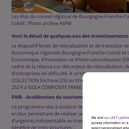
Les élus du conseil régional de Bourgogne-Franche-C
Crédit :
Photo archive K6FM
Voici le détail de quelques-uns des investissements 
Le dispositif fonds de relocalisation et de transition 
économique régionale Bourgogne-Franche-Comté et d
Economique, d’Innovation et d’Internationalisation (SR
cadre de la relance sur des enjeux de relocalisation, d
d’entreprises en difficulté. A ce titre un montant glo
COLLECTION Sochaux (25) au titre du fonds de relocal
252 € à ISOLA COMPOSITE FRANCE Delle (90) Au titre
PAIR - Accélération du tourisme social en Bourgo
Ce programme vise à soutenir les structures touristiqu
en leur permettant de réaliser une première phase de
We and
our (447) partn
d’urgence) indispensable au maintien de leur activité. 
access information on a 
bénéfice de trois structures :
select personalised ad