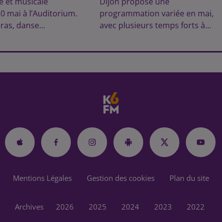
te et musicale
Dijon propose une
20 mai à l’Auditorium.
programmation variée en mai,
ras, danse...
avec plusieurs temps forts à...
Mentions Légales
Gestion des cookies
Plan du site
Archives
2026
2025
2024
2023
2022