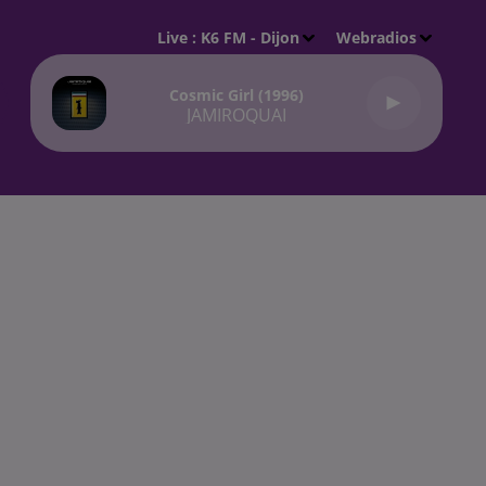
Live :
K6 FM - Dijon
Webradios
Cosmic Girl (1996)
JAMIROQUAI