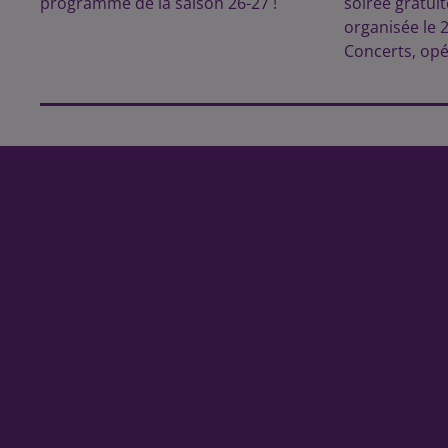
programme de la saison 26-27 !
soirée gratui
organisée le 
Concerts, opé