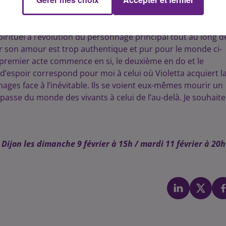
 puis agonise et devient un souvenir au troisième acte. Dan
orchestration. Elle m’évoque une cathédrale gothique avec une
permettent de s’élever vers le ciel, au travers des points
pirituel à l’évolution du personnage principal tout au long d
 car son amour est trop authentique et pur pour le monde ci-
e premier acte commence en si, le deuxième en do et le
 d’espoir correspond pour moi à celui où Violetta acquiert l
onnages face à l’inévitable. Ils se voient eux-mêmes mourir un
asse du monde des vivants à celui de l’au-delà. Je souhaite
 Dijon les dimanche 9 février à 15h / mardi 11 février à 20h