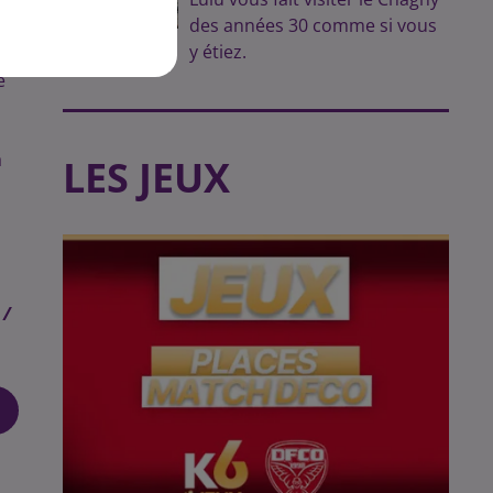
s
des années 30 comme si vous
y étiez.
e
a
LES JEUX
 /