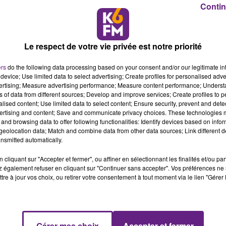
Contin
mourir ! La Traviata était pour moi comme un mirage qui
aire », marquant une évolution dans le langage musical de Verdi
uvres de jeunesse pour intégrer davantage l’action à
Le respect de votre vie privée est notre priorité
n de créer des remises en mouvement. En 1840, Verdi perd sa
fants, morts en bas âge. Lorsqu’il entreprend de composer
ers
do the following data processing based on your consent and/or our legitimate int
binage avec la soprano Giuseppina Strepponi. Cette relation
device; Use limited data to select advertising; Create profiles for personalised adver
vertising; Measure advertising performance; Measure content performance; Unders
urgeoisie. Verdi a trouvé dans le roman de Dumas un miroir
ns of data from different sources; Develop and improve services; Create profiles to 
e, il a souhaité critiquer cette société superficielle et
alised content; Use limited data to select content; Ensure security, prevent and detect
son amour. Mon approche est de construire le temps en spira
ertising and content; Save and communicate privacy choices. These technologies
and browsing data to offer following functionalities: Identify devices based on infor
ure de l’œuvre. Il s’agit de moments ou d’éléments qui se
eolocation data; Match and combine data from other data sources; Link different de
veau de cette spirale. Prenons quelques exemples. Au
nsmitted automatically.
 mais à la fin du deuxième acte, chez Flora, la fête n’est plus
cliquant sur "Accepter et fermer", ou affiner en sélectionnant les finalités et/ou pa
ème acte, Violetta se résigne à quitter Alfredo. On retrouve
 également refuser en cliquant sur "Continuer sans accepter". Vos préférences ne 
io del passato ». Dans le grand duo de Violetta et Germont,
tre à jour vos choix, ou retirer votre consentement à tout moment via le lien "Gérer 
iovine » (« mourir si jeune ») au troisième acte. Il y a ainsi
s de cet opéra.
u thème de l’amour qui traverse toute l’œuvre. Après l’idylle 
Gérer mes choix
Accepter et fermer