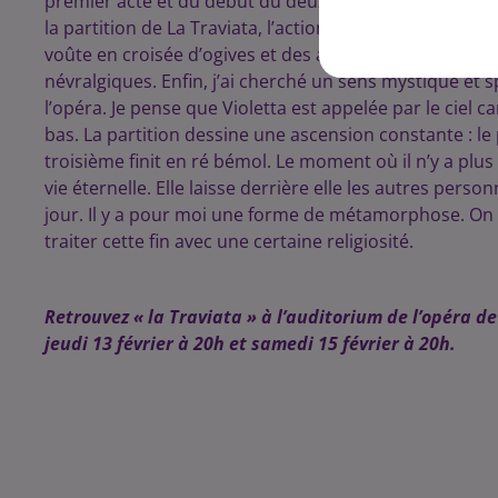
premier acte et du début du deuxième, il est minorisé
la partition de La Traviata, l’action est intégrée à l’
voûte en croisée d’ogives et des arcs-boutants qui lui 
névralgiques. Enfin, j’ai cherché un sens mystique et s
l’opéra. Je pense que Violetta est appelée par le ciel
bas. La partition dessine une ascension constante : l
troisième finit en ré bémol. Le moment où il n’y a plus
vie éternelle. Elle laisse derrière elle les autres pers
jour. Il y a pour moi une forme de métamorphose. On p
traiter cette fin avec une certaine religiosité.
Retrouvez « la Traviata » à l’auditorium de l’opéra de
jeudi 13 février à 20h et samedi 15 février à 20h.