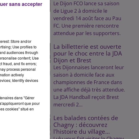
Le Dijon FCO lance sa saison
uer sans accepter
de Ligue 2 à domicile le
.
vendredi 14 août face au Pau
FC. Une première rencontre
attendue par les supporters.
erest: Store and/or
La billetterie est ouverte
tising; Use profiles to
pour le choc entre la JDA
tand audiences through
personalise content; Use
Dijon et Brest
 fraud, and fix errors;
Les Dijonnaises lanceront leur
le
 may process personal
saison à domicile face aux
mation actively
vices; Identify devices
championnes de France dans
une affiche déjà très attendue.
La JDA Handball reçoit Brest
rtenaires dans "Gérer
s'appliqueront que pour
mercredi 2...
 «
les cookies" situé en
Les balades contées de
Chagny : découvrez
l'histoire du village...
du
Lulu vous fait visiter le Chagny