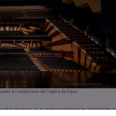
osées à l'auditorium de l'opéra de Dijon
éon de la musique, où je range notamment les Symphonies n
gang Amadeus Mozart ou encore la Tosca de Giacomo Puccin