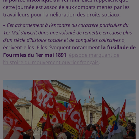
cette journée est associée aux combats menés par les
travailleurs pour l’amélioration des droits sociaux.
«
Cet acharnement à l’encontre du caractère particulier du
1er Mai s’inscrit dans une volonté de remettre en cause plus
d’un siècle d’histoire sociale et de conquêtes collectives
»,
écrivent-elles. Elles évoquent notamment
la fusillade de
Fourmies du 1er mai 1891
,
épisode marquant de
l’histoire du mouvement ouvrier français
.