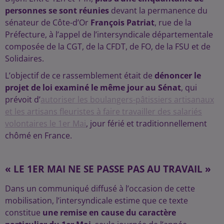
personnes se sont réunies
devant la permanence du
sénateur de Côte-d’Or
François Patriat
, rue de la
Préfecture, à l’appel de l’intersyndicale départementale
composée de la CGT, de la CFDT, de FO, de la FSU et de
Solidaires.
L’objectif de ce rassemblement était de
dénoncer le
projet de loi examiné le même jour au Sénat
, qui
prévoit d’
autoriser les boulangers-pâtissiers artisanaux
et les artisans fleuristes à faire travailler des salariés
volontaires le 1er Mai
, jour férié et traditionnellement
chômé en France.
« LE 1ER MAI NE SE PASSE PAS AU TRAVAIL »
Dans un communiqué diffusé à l’occasion de cette
mobilisation, l’intersyndicale estime que ce texte
constitue
une remise en cause du caractère