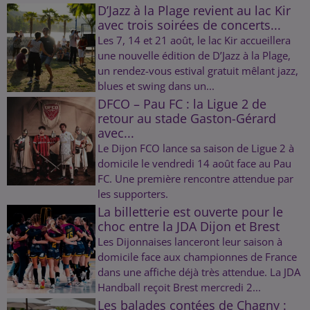
D’Jazz à la Plage revient au lac Kir
avec trois soirées de concerts...
Les 7, 14 et 21 août, le lac Kir accueillera
une nouvelle édition de D’Jazz à la Plage,
un rendez-vous estival gratuit mêlant jazz,
blues et swing dans un...
DFCO – Pau FC : la Ligue 2 de
retour au stade Gaston-Gérard
avec...
Le Dijon FCO lance sa saison de Ligue 2 à
domicile le vendredi 14 août face au Pau
FC. Une première rencontre attendue par
les supporters.
La billetterie est ouverte pour le
choc entre la JDA Dijon et Brest
Les Dijonnaises lanceront leur saison à
domicile face aux championnes de France
dans une affiche déjà très attendue. La JDA
Handball reçoit Brest mercredi 2...
Les balades contées de Chagny :