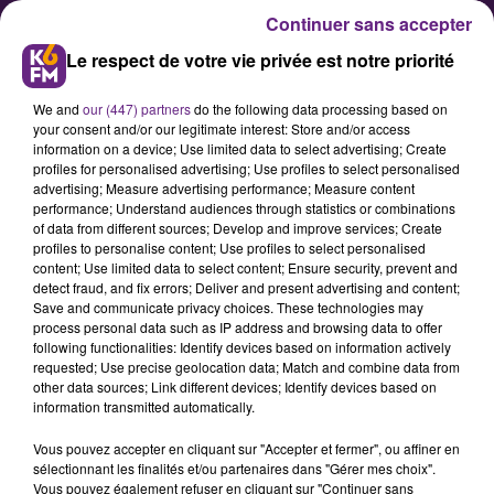
Continuer sans accepter
Le respect de votre vie privée est notre priorité
We and
our (447) partners
do the following data processing based on
your consent and/or our legitimate interest: Store and/or access
information on a device; Use limited data to select advertising; Create
profiles for personalised advertising; Use profiles to select personalised
advertising; Measure advertising performance; Measure content
« Le 1er mai ne se passe pas au
performance; Understand audiences through statistics or combinations
of data from different sources; Develop and improve services; Create
travail ! » : une cinquantaine de
profiles to personalise content; Use profiles to select personalised
manifestants se sont réunis
content; Use limited data to select content; Ensure security, prevent and
detect fraud, and fix errors; Deliver and present advertising and content;
devant le bureau du sénateur
Save and communicate privacy choices. These technologies may
François Patriat
process personal data such as IP address and browsing data to offer
following functionalities: Identify devices based on information actively
requested; Use precise geolocation data; Match and combine data from
other data sources; Link different devices; Identify devices based on
Une cinquantaine de militants
information transmitted automatically.
syndicaux se sont rassemblés ce
Vous pouvez accepter en cliquant sur "Accepter et fermer", ou affiner en
mardi 16 juin devant la
sélectionnant les finalités et/ou partenaires dans "Gérer mes choix".
permanence dijonnaise du
Vous pouvez également refuser en cliquant sur "Continuer sans