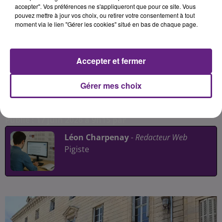
sénateur François Patriat. À l’appel
accepter". Vos préférences ne s'appliqueront que pour ce site. Vous
pouvez mettre à jour vos choix, ou retirer votre consentement à tout
de l’intersyndicale de Côte-d’Or
moment via le lien "Gérer les cookies" situé en bas de chaque page.
(CGT, CFDT, FO, FSU et Solidaires), ils
ont dénoncé le projet de loi
examiné au Sénat visant à élargir
Accepter et fermer
les possibilités de travail salarié le
1er Mai.
Gérer mes choix
Publié : 17 juin 2026 à 9h15 par
Léon Charpenay
-
Redacteur Web
Pigiste