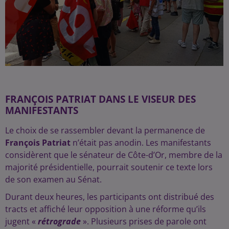
FRANÇOIS PATRIAT DANS LE VISEUR DES
MANIFESTANTS
Le choix de se rassembler devant la permanence de
François Patriat
n’était pas anodin. Les manifestants
considèrent que le sénateur de Côte-d’Or, membre de la
majorité présidentielle, pourrait soutenir ce texte lors
de son examen au Sénat.
Durant deux heures, les participants ont distribué des
tracts et affiché leur opposition à une réforme qu’ils
jugent «
rétrograde
». Plusieurs prises de parole ont