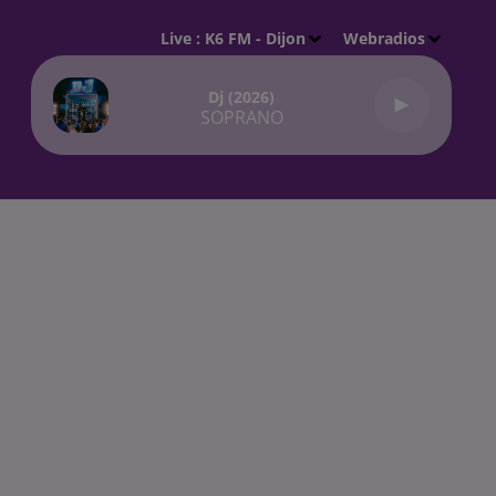
Live :
K6 FM - Dijon
Webradios
Dj (2026)
SOPRANO