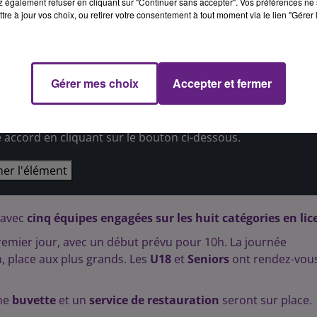
 également refuser en cliquant sur "Continuer sans accepter". Vos préférences ne 
tre à jour vos choix, ou retirer votre consentement à tout moment via le lien "Gérer 
aunois accueille cet évènement qui «
va attirer du monde
»,
deux meilleures équipes de chaque catégorie des
ines et féminines se présenteront sur
l’esplanade du
Gérer mes choix
Accepter et fermer
épôt de cookies que vous avez exprimé. Si vous souhaitez
e accord en cliquant sur le bouton ci-dessous.
her l'élément
 avec
cinq équipes engagées sur les huit catégories en lic
remier jour, avec un début prévu pour 10h. La journée
, place aux plus grands. Les
U18
et
Seniors
ont rendez-vou
une
buvette
et un
service de restauration
seront sur place.