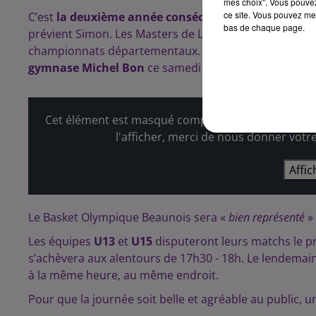
mes choix". Vous pouvez
ce site. Vous pouvez met
C’est
la deuxième année consécutive
que le club be
bas de chaque page.
prévient Simon. Les Masters de Ligue regroupent les 
championnats départementaux. Les catégories mascul
gymnase Michel Bon
ce samedi 6 et dimanche 7 juin.
Cet élément est masqué compte-tenu du refus du d
l'afficher, merci de nous donner votr
Affic
Le Basket Olympique Beaunois sera «
bien représenté
»
Les équipes
U13
et
U15
disputeront leurs matchs le p
s’achèvera aux alentours de 17h30 - 18h. Le lendemain
à la même heure, au même endroit.
Pour que la journée soit belle et agréable au public, 