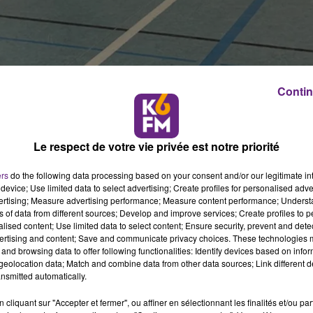
Contin
Le respect de votre vie privée est notre priorité
 finales régionales de basket.
ers
do the following data processing based on your consent and/or our legitimate int
device; Use limited data to select advertising; Create profiles for personalised adver
vertising; Measure advertising performance; Measure content performance; Unders
-Comté
», annonce
Simon Larcher
, membre de
Basket
ns of data from different sources; Develop and improve services; Create profiles to 
ne-Franche-Comté de basketball organise
les finales
alised content; Use limited data to select content; Ensure security, prevent and detect
 rythmés
par de nombreuses rencontres, où le BOB est bien
ertising and content; Save and communicate privacy choices. These technologies
and browsing data to offer following functionalities: Identify devices based on infor
eolocation data; Match and combine data from other data sources; Link different de
nsmitted automatically.
cliquant sur "Accepter et fermer", ou affiner en sélectionnant les finalités et/ou pa