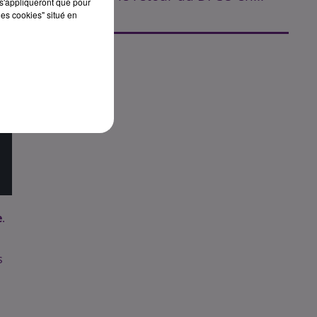
s'appliqueront que pour
les cookies" situé en
e
.
s