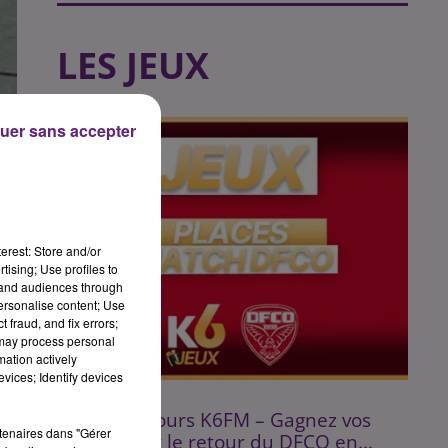
LES JEUX
uer sans accepter
erest: Store and/or
tising; Use profiles to
tand audiences through
personalise content; Use
 fraud, and fix errors;
 may process personal
mation actively
vices; Identify devices
Fin : 14 août 2026
⚽ Jeu Concours K6FM – Gagnez vos
rtenaires dans "Gérer
places pour le retour du DFCO en...