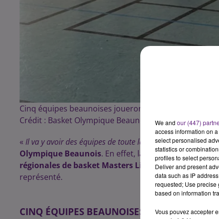
Cinq équipes beaunoises joueront ce week-end lors des
Crédit :
Basket Olympique Beaunois
We and
our (447) partn
access information on a 
select personalised ad
«
Il va y avoir des équipes de toute la Bourgogne Franche
statistics or combinatio
Olympique Beaunois
. En effet, la Ligue de Bourgog
profiles to select person
régionales de basket Masters Ligue 3x3
.
Deux jours
Deliver and present adv
data such as IP address 
représenté.
requested; Use precise g
based on information tra
CINQ ÉQUIPES BEAUNOISES PRÉSENTES
Vous pouvez accepter en 