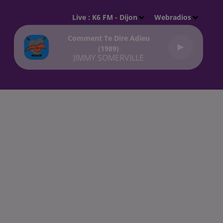
Live :
K6 FM - Dijon
Webradios
Comment Te Dire Adieu
(1989)
JIMMY SOMERVILLE