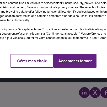
 5eme tour de la coupe de France
alised content; Use limited data to select content; Ensure security, prevent and detect
ertising and content; Save and communicate privacy choices. These technologies
and browsing data to offer following functionalities: Identify devices based on infor
eolocation data; Match and combine data from other data sources; Link different de
e début de saison en championnat et reste sur trois défaite
nsmitted automatically.
 profilent deux matchs importants au stade Gaston Gérard
ssi la coupe de France. Les Dijonnais débuteront la
cliquant sur "Accepter et fermer", ou affiner en sélectionnant les finalités et/ou pa
t 15 octobre face à Avallon, équipe de Régionale 2. Ainsi e
 également refuser en cliquant sur "Continuer sans accepter". Vos préférences ne 
tre à jour vos choix, ou retirer votre consentement à tout moment via le lien "Gérer 
épôt de cookies que vous avez exprimé. Si vous souhaitez
Gérer mes choix
Accepter et fermer
e accord en cliquant sur le bouton ci-dessous.
her l'élément