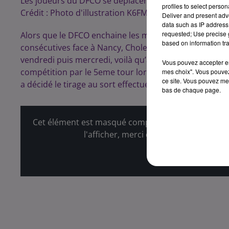
Les joueurs du DFCO se déplaceront à Avallon pour le
profiles to select person
Crédit :
Photo d'illustration K6FM
Deliver and present adv
data such as IP address 
requested; Use precise g
Alors que le DFCO enchaine les mauvais résultats en c
based on information tra
consécutives face à Nancy, Cholet et Niort, et que se
vendredi puis mercredi, voilà qu’arrive maintenant au
Vous pouvez accepter en 
compétition par le 5eme tour lors du week-end des 14 e
mes choix". Vous pouvez
ce site. Vous pouvez met
a décidé le tirage au sort effectué ce mardi soir.
bas de chaque page.
Cet élément est masqué compte-tenu du refus du d
l'afficher, merci de nous donner votr
Affic