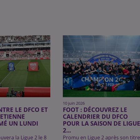
10 juin 2026
NTRE LE DFCO ET
FOOT : DÉCOUVREZ LE
-ETIENNE
CALENDRIER DU DFCO
É UN LUNDI
POUR LA SAISON DE LIGU
2...
uvera la Ligue 2 le 8
Promu en Ligue 2 après son titre