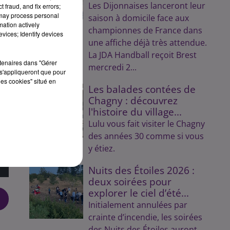
Les Dijonnaises lanceront leur
 fraud, and fix errors;
 may process personal
saison à domicile face aux
mation actively
championnes de France dans
vices; Identify devices
s
une affiche déjà très attendue.
La JDA Handball reçoit Brest
rtenaires dans "Gérer
mercredi 2...
n
s'appliqueront que pour
les cookies" situé en
Les balades contées de
Chagny : découvrez
l'histoire du village...
Lulu vous fait visiter le Chagny
des années 30 comme si vous
y étiez.
Nuits des Étoiles 2026 :
deux soirées pour
explorer le ciel d’été...
Initialement annulées par
crainte d’incendie, les soirées
des Nuits des Étoiles auront