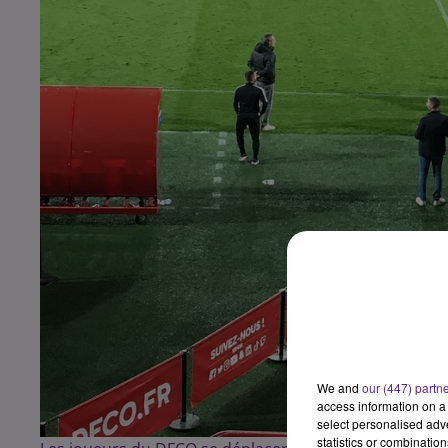
We and
our (447) partn
access information on a 
select personalised ad
statistics or combinatio