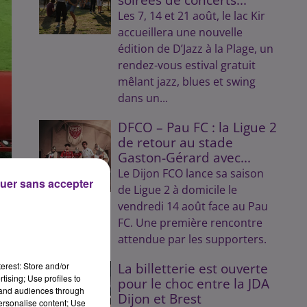
Les 7, 14 et 21 août, le lac Kir
accueillera une nouvelle
édition de D’Jazz à la Plage, un
rendez-vous estival gratuit
mêlant jazz, blues et swing
dans un...
DFCO – Pau FC : la Ligue 2
de retour au stade
Gaston-Gérard avec...
Le Dijon FCO lance sa saison
uer sans accepter
de Ligue 2 à domicile le
vendredi 14 août face au Pau
FC. Une première rencontre
attendue par les supporters.
erest: Store and/or
La billetterie est ouverte
tising; Use profiles to
pour le choc entre la JDA
tand audiences through
Dijon et Brest
personalise content; Use