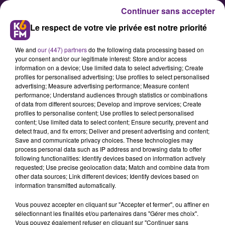
Continuer sans accepter
Le respect de votre vie privée est notre priorité
We and
our (447) partners
do the following data processing based on
your consent and/or our legitimate interest: Store and/or access
information on a device; Use limited data to select advertising; Create
profiles for personalised advertising; Use profiles to select personalised
advertising; Measure advertising performance; Measure content
Le DFCO doit se relancer face au
performance; Understand audiences through statistics or combinations
of data from different sources; Develop and improve services; Create
Mans
profiles to personalise content; Use profiles to select personalised
content; Use limited data to select content; Ensure security, prevent and
detect fraud, and fix errors; Deliver and present advertising and content;
Après la défaite il y a 10 jours sur la
Save and communicate privacy choices. These technologies may
process personal data such as IP address and browsing data to offer
pelouse de Martigues, les joueurs
following functionalities: Identify devices based on information actively
du DFCO reçoivent ce lundi soir
requested; Use precise geolocation data; Match and combine data from
other data sources; Link different devices; Identify devices based on
l’équipe du Mans au stade Gaston
information transmitted automatically.
Gérard.
Vous pouvez accepter en cliquant sur "Accepter et fermer", ou affiner en
sélectionnant les finalités et/ou partenaires dans "Gérer mes choix".
Vous pouvez également refuser en cliquant sur "Continuer sans