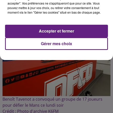
Publié : 22 janvier 2024 à 8h29 par la rédaction
accepter". Vos préférences ne s'appliqueront que pour ce site. Vous
pouvez mettre à jour vos choix, ou retirer votre consentement à tout
moment via le lien "Gérer les cookies" situé en bas de chaque page.
Accepter et fermer
Gérer mes choix
Benoît Tavenot a convoqué un groupe de 17 joueurs
pour défier le Mans ce lundi soir
Crédit :
Photo d'archive K6FM