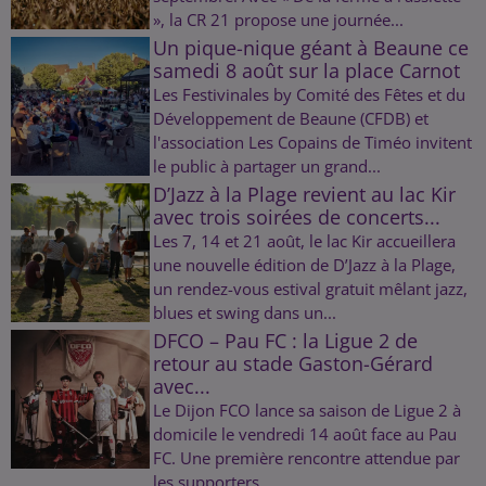
», la CR 21 propose une journée...
Un pique-nique géant à Beaune ce
samedi 8 août sur la place Carnot
Les Festivinales by Comité des Fêtes et du
Développement de Beaune (CFDB) et
l'association Les Copains de Timéo invitent
le public à partager un grand...
D’Jazz à la Plage revient au lac Kir
avec trois soirées de concerts...
Les 7, 14 et 21 août, le lac Kir accueillera
une nouvelle édition de D’Jazz à la Plage,
un rendez-vous estival gratuit mêlant jazz,
blues et swing dans un...
DFCO – Pau FC : la Ligue 2 de
retour au stade Gaston-Gérard
avec...
Le Dijon FCO lance sa saison de Ligue 2 à
domicile le vendredi 14 août face au Pau
FC. Une première rencontre attendue par
les supporters.