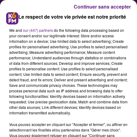
Continuer sans accepter
Le respect de votre vie privée est notre priorité
We and
our (447) partners
do the following data processing based on
your consent and/or our legitimate interest: Store and/or access
information on a device; Use limited data to select advertising; Create
profiles for personalised advertising; Use profiles to select personalised
advertising; Measure advertising performance; Measure content
Le DFCO engage Arnold Temanfo
performance; Understand audiences through statistics or combinations
of data from different sources; Develop and improve services; Create
profiles to personalise content; Use profiles to select personalised
content; Use limited data to select content; Ensure security, prevent and
Le DFCO officialise la signature du
detect fraud, and fix errors; Deliver and present advertising and content;
défenseur polyvalent Arnold
Save and communicate privacy choices. These technologies may
process personal data such as IP address and browsing data to offer
Temanfo, libre de tout contrat
following functionalities: Identify devices based on information actively
après deux saisons pleines sous le
requested; Use precise geolocation data; Match and combine data from
other data sources; Link different devices; Identify devices based on
maillot du FC Annecy.
information transmitted automatically.
Vous pouvez accepter en cliquant sur "Accepter et fermer", ou affiner en
sélectionnant les finalités et/ou partenaires dans "Gérer mes choix".
Publié : 13 juillet 2023 à 18h40 par la rédaction
Vous pouvez également refuser en cliquant sur "Continuer sans