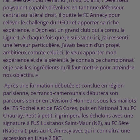
l’arrivée d’Arnold Temanfo (1m83, 30 ans) ! Défenseur
polyvalent capable d’évoluer en tant que défenseur
central ou latéral droit, il quitte le FC Annecy pour
relever le challenge du DFCO et apporter sa riche
expérience. « Dijon est un grand club qui a connu la
Ligue 1. A chaque fois que je suis venu ici, j’ai ressenti
une ferveur particulière. J’avais besoin d’un projet
ambitieux comme celui-ci. Je veux apporter mon
expérience et de la sérénité. Je connais ce championnat
et je sais les ingrédients qu’il faut mettre pour atteindre
nos objectifs. »
Après une formation débutée et conclue en région
parisienne, ce franco-camerounais débutera son
parcours senior en Division d’Honneur, sous les maillots
de l’ES Rochelle et de l’AS Cozes, puis en National 3 au FC
Chauray. Petit à petit, il grimpera les échelons avec une
signature à l’US Lusitanos Saint-Maur (N2), au FC Sète
(National), puis au FC Annecy avec qui il connaîtra une
accession en Ligue 2 BKT.