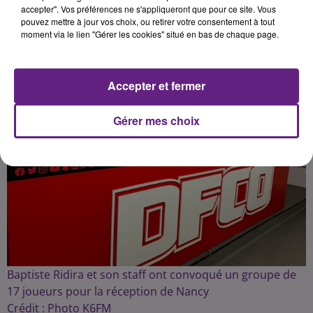
Publié : 21 février 2025 à 12h10 par Fabrice Aubry
accepter". Vos préférences ne s'appliqueront que pour ce site. Vous
pouvez mettre à jour vos choix, ou retirer votre consentement à tout
moment via le lien "Gérer les cookies" situé en bas de chaque page.
Accepter et fermer
Gérer mes choix
Baptiste Ridira et son staff ont convoqué un groupe de
17 joueurs pour la réception de Nancy
Crédit :
Photo K6FM