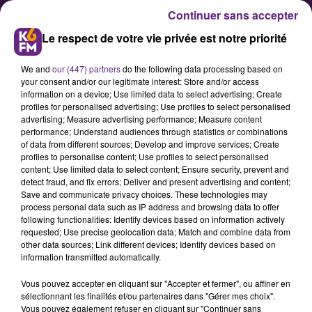
Continuer sans accepter
Le respect de votre vie privée est notre priorité
We and
our (447) partners
do the following data processing based on
your consent and/or our legitimate interest: Store and/or access
information on a device; Use limited data to select advertising; Create
profiles for personalised advertising; Use profiles to select personalised
advertising; Measure advertising performance; Measure content
Le DFCO reçoit le leader
performance; Understand audiences through statistics or combinations
of data from different sources; Develop and improve services; Create
profiles to personalise content; Use profiles to select personalised
content; Use limited data to select content; Ensure security, prevent and
C’est un match difficile qui attend
detect fraud, and fix errors; Deliver and present advertising and content;
ce vendredi soir les joueurs du
Save and communicate privacy choices. These technologies may
process personal data such as IP address and browsing data to offer
DFCO avec la réception de l’équipe
following functionalities: Identify devices based on information actively
de Nancy, leader du championnat
requested; Use precise geolocation data; Match and combine data from
other data sources; Link different devices; Identify devices based on
de National, au stade Gaston
information transmitted automatically.
Gérard.
Vous pouvez accepter en cliquant sur "Accepter et fermer", ou affiner en
sélectionnant les finalités et/ou partenaires dans "Gérer mes choix".
Vous pouvez également refuser en cliquant sur "Continuer sans