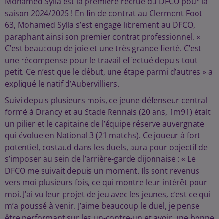
Mohamed Sylla est la première recrue du DFCO pour la
saison 2024/2025 ! En fin de contrat au Clermont Foot
63, Mohamed Sylla s’est engagé librement au DFCO,
paraphant ainsi son premier contrat professionnel. «
C’est beaucoup de joie et une très grande fierté. C’est
une récompense pour le travail effectué depuis tout
petit. Ce n’est que le début, une étape parmi d’autres » a
expliqué le natif d’Aubervilliers.
Suivi depuis plusieurs mois, ce jeune défenseur central
formé à Drancy et au Stade Rennais (20 ans, 1m91) était
un pilier et le capitaine de l’équipe réserve auvergnate
qui évolue en National 3 (21 matchs). Ce joueur à fort
potentiel, costaud dans les duels, aura pour objectif de
s’imposer au sein de l’arrière-garde dijonnaise : « Le
DFCO me suivait depuis un moment. Ils sont revenus
vers moi plusieurs fois, ce qui montre leur intérêt pour
moi. J’ai vu leur projet de jeu avec les jeunes, c’est ce qui
m’a poussé à venir. J’aime beaucoup le duel, je pense
être performant sur les un-contre-un et avoir une bonne