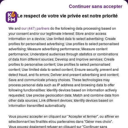
Continuer sans accepter
Le respect de votre vie privée est notre priorité
We and
our (447) partners
do the following data processing based on
your consent and/or our legitimate interest: Store and/or access
information on a device; Use limited data to select advertising; Create
profiles for personalised advertising; Use profiles to select personalised
advertising; Measure advertising performance; Measure content
Le DFCO tient sa première
performance; Understand audiences through statistics or combinations
of data from different sources; Develop and improve services; Create
recrue de l’été
profiles to personalise content; Use profiles to select personalised
content; Use limited data to select content; Ensure security, prevent and
detect fraud, and fix errors; Deliver and present advertising and content;
La direction du DFCO a annoncé ce
Save and communicate privacy choices. These technologies may
process personal data such as IP address and browsing data to offer
lundi soir sa première recrue de
following functionalities: Identify devices based on information actively
l’été. Il s’agit de Mohamed Sylla,
requested; Use precise geolocation data; Match and combine data from
other data sources; Link different devices; Identify devices based on
défenseur central qui évoluait au
information transmitted automatically.
Clermont Foot 63 la saison
Vous pouvez accepter en cliquant sur "Accepter et fermer", ou affiner en
dernière.
sélectionnant les finalités et/ou partenaires dans "Gérer mes choix".
Vous pouvez également refuser en cliquant sur "Continuer sans