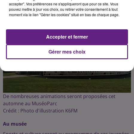
Publié : 16 septembre 2024 à 6h30 par Fabrice Aubry
accepter". Vos préférences ne s'appliqueront que pour ce site. Vous
pouvez mettre à jour vos choix, ou retirer votre consentement à tout
moment via le lien "Gérer les cookies" situé en bas de chaque page.
Accepter et fermer
Gérer mes choix
De nombreuses animations seront proposées cet
automne au MuséoParc
Crédit :
Photo d'illustration K6FM
Au musée