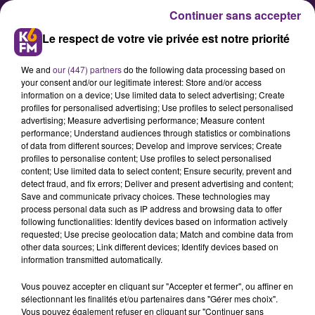
Continuer sans accepter
Le respect de votre vie privée est notre priorité
We and
our (447) partners
do the following data processing based on
your consent and/or our legitimate interest: Store and/or access
information on a device; Use limited data to select advertising; Create
profiles for personalised advertising; Use profiles to select personalised
advertising; Measure advertising performance; Measure content
Le MuséoParc d’Alésia lance un
performance; Understand audiences through statistics or combinations
of data from different sources; Develop and improve services; Create
automne sportif
profiles to personalise content; Use profiles to select personalised
content; Use limited data to select content; Ensure security, prevent and
detect fraud, and fix errors; Deliver and present advertising and content;
Après une saison estivale dense et
Save and communicate privacy choices. These technologies may
process personal data such as IP address and browsing data to offer
qui a connu une belle
following functionalities: Identify devices based on information actively
fréquentation, le MuséoParc
requested; Use precise geolocation data; Match and combine data from
other data sources; Link different devices; Identify devices based on
d’Alésia lance sa programmation
information transmitted automatically.
automnale sous le signe du sport.
Vous pouvez accepter en cliquant sur "Accepter et fermer", ou affiner en
sélectionnant les finalités et/ou partenaires dans "Gérer mes choix".
Vous pouvez également refuser en cliquant sur "Continuer sans