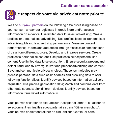
Continuer sans accepter
Le respect de votre vie privée est notre priorité
We and
our (447) partners
do the following data processing based on
your consent and/or our legitimate interest: Store and/or access
information on a device; Use limited data to select advertising; Create
profiles for personalised advertising; Use profiles to select personalised
advertising; Measure advertising performance; Measure content
Le trafic sera perturbé ce mardi
performance; Understand audiences through statistics or combinations
of data from different sources; Develop and improve services; Create
sur le réseau de bus Divia
profiles to personalise content; Use profiles to select personalised
content; Use limited data to select content; Ensure security, prevent and
detect fraud, and fix errors; Deliver and present advertising and content;
En raison de la 3eme journée de
Save and communicate privacy choices. These technologies may
process personal data such as IP address and browsing data to offer
mobilisation contre la réforme des
following functionalities: Identify devices based on information actively
retraites, le trafic sera réduit ce
requested; Use precise geolocation data; Match and combine data from
other data sources; Link different devices; Identify devices based on
mardi sur le réseau de bus Divia. Le
information transmitted automatically.
service sera normal en revanche
Vous pouvez accepter en cliquant sur "Accepter et fermer", ou affiner en
sur les deux lignes du tramway.
sélectionnant les finalités et/ou partenaires dans "Gérer mes choix".
Vous pouvez également refuser en cliquant sur "Continuer sans