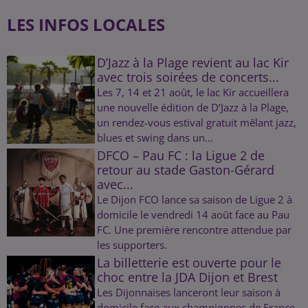
LES INFOS LOCALES
D’Jazz à la Plage revient au lac Kir
avec trois soirées de concerts...
Les 7, 14 et 21 août, le lac Kir accueillera
une nouvelle édition de D’Jazz à la Plage,
un rendez-vous estival gratuit mêlant jazz,
blues et swing dans un...
DFCO – Pau FC : la Ligue 2 de
retour au stade Gaston-Gérard
avec...
Le Dijon FCO lance sa saison de Ligue 2 à
domicile le vendredi 14 août face au Pau
FC. Une première rencontre attendue par
les supporters.
La billetterie est ouverte pour le
choc entre la JDA Dijon et Brest
Les Dijonnaises lanceront leur saison à
domicile face aux championnes de France