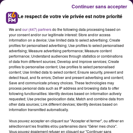
Continuer sans accepter
Le respect de votre vie privée est notre priorité
We and
our (447) partners
do the following data processing based on
your consent and/or our legitimate interest: Store and/or access
information on a device; Use limited data to select advertising; Create
profiles for personalised advertising; Use profiles to select personalised
advertising; Measure advertising performance; Measure content
Les habitants de la région
performance; Understand audiences through statistics or combinations
of data from different sources; Develop and improve services; Create
doivent parcourir en moyenne
profiles to personalise content; Use profiles to select personalised
11 Kms pour accéder à un lieu
content; Use limited data to select content; Ensure security, prevent and
detect fraud, and fix errors; Deliver and present advertising and content;
culturel
Save and communicate privacy choices. These technologies may
process personal data such as IP address and browsing data to offer
following functionalities: Identify devices based on information actively
La culture n’est pas un domaine
requested; Use precise geolocation data; Match and combine data from
other data sources; Link different devices; Identify devices based on
comme les autres, encore moins
information transmitted automatically.
dans un pays comme la France qui
Vous pouvez accepter en cliquant sur "Accepter et fermer", ou affiner en
se fait fort de défendre son «
sélectionnant les finalités et/ou partenaires dans "Gérer mes choix".
exception culturelle ». Et pourtant !
Vous pouvez également refuser en cliquant sur "Continuer sans