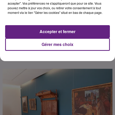
En Bourgogne Franche Comté, près
accepter". Vos préférences ne s'appliqueront que pour ce site. Vous
pouvez mettre à jour vos choix, ou retirer votre consentement à tout
de 11 km de trajet en moyenne
moment via le lien "Gérer les cookies" situé en bas de chaque page.
sont nécessaires pour atteindre les
premiers équipements culturels
(cinéma, théâtre, bibliothèque ou
Accepter et fermer
musée).
Gérer mes choix
Publié : 8 avril 2024 à 12h59 par Fabrice Aubry