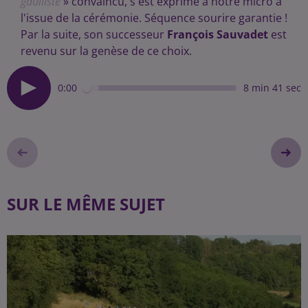
gaulliste
» convaincu, s'est exprimé à notre micro à
l'issue de la cérémonie. Séquence sourire garantie !
Par la suite, son successeur
François Sauvadet
est
revenu sur la genèse de ce choix.
0:00
8 min 41 sec
SUR LE MÊME SUJET