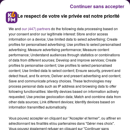
Continuer sans accepter
Le respect de votre vie privée est notre priorité
We and
our (447) partners
do the following data processing based on
your consent and/or our legitimate interest: Store and/or access
information on a device; Use limited data to select advertising; Create
profiles for personalised advertising; Use profiles to select personalised
advertising; Measure advertising performance; Measure content
performance; Understand audiences through statistics or combinations
of data from different sources; Develop and improve services; Create
Les Jardins du Département
profiles to personalise content; Use profiles to select personalised
rebaptisés au nom de son ancien
content; Use limited data to select content; Ensure security, prevent and
detect fraud, and fix errors; Deliver and present advertising and content;
président Louis de Broissia
Save and communicate privacy choices. These technologies may
process personal data such as IP address and browsing data to offer
following functionalities: Identify devices based on information actively
requested; Use precise geolocation data; Match and combine data from
other data sources; Link different devices; Identify devices based on
information transmitted automatically.
Vous pouvez accepter en cliquant sur "Accepter et fermer", ou affiner en
sélectionnant les finalités et/ou partenaires dans "Gérer mes choix".
Vous pouvez également refuser en cliquant sur "Continuer sans