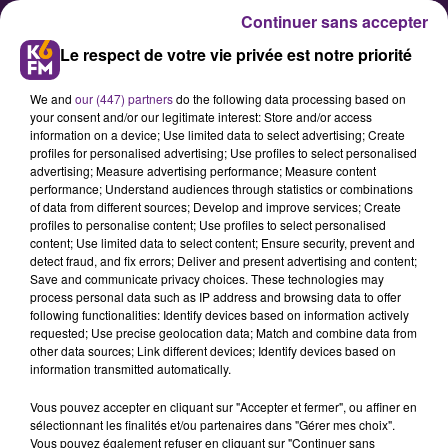
Continuer sans accepter
Le respect de votre vie privée est notre priorité
We and
our (447) partners
do the following data processing based on
your consent and/or our legitimate interest: Store and/or access
information on a device; Use limited data to select advertising; Create
profiles for personalised advertising; Use profiles to select personalised
advertising; Measure advertising performance; Measure content
Les joueurs du DFCO à la
performance; Understand audiences through statistics or combinations
of data from different sources; Develop and improve services; Create
rencontre de leurs fans
profiles to personalise content; Use profiles to select personalised
content; Use limited data to select content; Ensure security, prevent and
detect fraud, and fix errors; Deliver and present advertising and content;
Une nouvelle édition du « DFCO
Save and communicate privacy choices. These technologies may
process personal data such as IP address and browsing data to offer
Tour » a lieu ce mercredi avec une
following functionalities: Identify devices based on information actively
rencontre prévue cette après-midi
requested; Use precise geolocation data; Match and combine data from
other data sources; Link different devices; Identify devices based on
au stade Gilbert Rude, à Talant,
information transmitted automatically.
entre les joueurs du DFCO et de
Vous pouvez accepter en cliquant sur "Accepter et fermer", ou affiner en
jeunes footballeuses et footballeurs
sélectionnant les finalités et/ou partenaires dans "Gérer mes choix".
de la région.
Vous pouvez également refuser en cliquant sur "Continuer sans