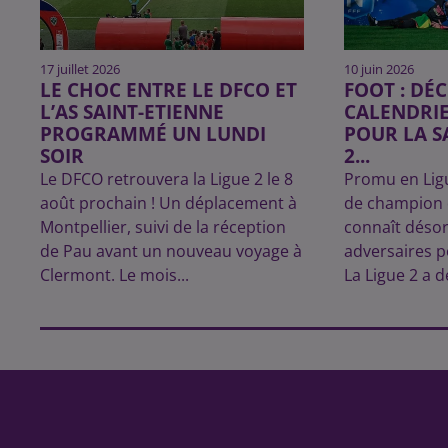
17 juillet 2026
10 juin 2026
LE CHOC ENTRE LE DFCO ET
FOOT : DÉ
L’AS SAINT-ETIENNE
CALENDRI
PROGRAMMÉ UN LUNDI
POUR LA S
SOIR
2...
Le DFCO retrouvera la Ligue 2 le 8
Promu en Ligu
août prochain ! Un déplacement à
de champion 
Montpellier, suivi de la réception
connaît déso
de Pau avant un nouveau voyage à
adversaires po
Clermont. Le mois...
La Ligue 2 a dé