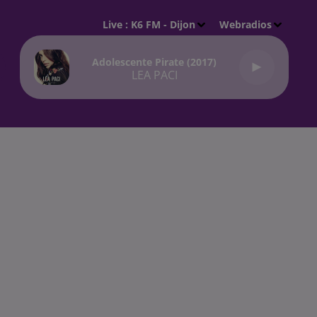
Live :
K6 FM - Dijon
Webradios
Adolescente Pirate (2017)
LEA PACI