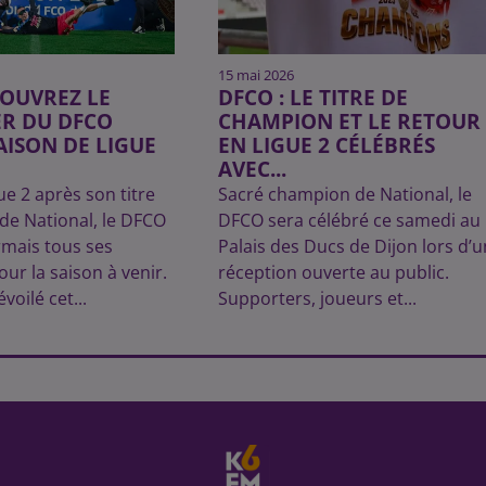
15 mai 2026
COUVREZ LE
DFCO : LE TITRE DE
ER DU DFCO
CHAMPION ET LE RETOUR
AISON DE LIGUE
EN LIGUE 2 CÉLÉBRÉS
AVEC...
e 2 après son titre
Sacré champion de National, le
de National, le DFCO
DFCO sera célébré ce samedi au
rmais tous ses
Palais des Ducs de Dijon lors d’
ur la saison à venir.
réception ouverte au public.
voilé cet...
Supporters, joueurs et...