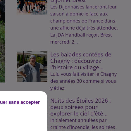
Les Dijonnaises lanceront leur
saison à domicile face aux
championnes de France dans
une affiche déjà très attendue.
La JDA Handball reçoit Brest
mercredi 2...
Les balades contées de
Chagny : découvrez
l'histoire du village...
Lulu vous fait visiter le Chagny
des années 30 comme si vous
y étiez.
Nuits des Étoiles 2026 :
uer sans accepter
deux soirées pour
explorer le ciel d’été...
Initialement annulées par
crainte d’incendie, les soirées
u