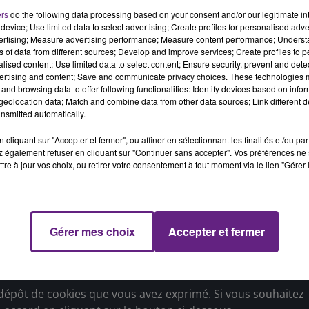
de estivale, ce genre de stage sert à relancer la machine, à
ers
do the following data processing based on your consent and/or our legitimate int
device; Use limited data to select advertising; Create profiles for personalised adver
le ballon et à faire des activités ludiques. Les Bourguigno
vertising; Measure advertising performance; Measure content performance; Unders
ine avant une séance de paintball ce jeudi après-midi.
ns of data from different sources; Develop and improve services; Create profiles to 
alised content; Use limited data to select content; Ensure security, prevent and detect
ertising and content; Save and communicate privacy choices. These technologies
and browsing data to offer following functionalities: Identify devices based on infor
épôt de cookies que vous avez exprimé. Si vous souhaitez
eolocation data; Match and combine data from other data sources; Link different de
e accord en cliquant sur le bouton ci-dessous.
nsmitted automatically.
cliquant sur "Accepter et fermer", ou affiner en sélectionnant les finalités et/ou pa
her l'élément
 également refuser en cliquant sur "Continuer sans accepter". Vos préférences ne 
tre à jour vos choix, ou retirer votre consentement à tout moment via le lien "Gérer 
pour le premier match de préparation de l'été, les Dijonnais
 (dans le Jura), puis mercredi contre l’équipe d’Epinal, ava
 Gaston-Gérard. La saison reprendra ensuite le 11 août avec
Gérer mes choix
Accepter et fermer
rnée du championnat de National.
épôt de cookies que vous avez exprimé. Si vous souhaitez