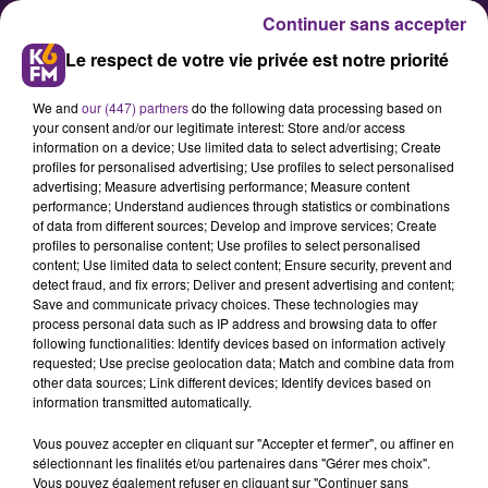
Continuer sans accepter
Le respect de votre vie privée est notre priorité
We and
our (447) partners
do the following data processing based on
your consent and/or our legitimate interest: Store and/or access
information on a device; Use limited data to select advertising; Create
profiles for personalised advertising; Use profiles to select personalised
advertising; Measure advertising performance; Measure content
Les réserves de sang encore en
performance; Understand audiences through statistics or combinations
of data from different sources; Develop and improve services; Create
tension en Bourgogne-Franche-
profiles to personalise content; Use profiles to select personalised
Comté
content; Use limited data to select content; Ensure security, prevent and
detect fraud, and fix errors; Deliver and present advertising and content;
Save and communicate privacy choices. These technologies may
process personal data such as IP address and browsing data to offer
L’établissement français du sang
following functionalities: Identify devices based on information actively
alerte encore sur l’urgence de la
requested; Use precise geolocation data; Match and combine data from
other data sources; Link different devices; Identify devices based on
situation avec un niveau très bas
information transmitted automatically.
des réserves en Bourgogne-
Vous pouvez accepter en cliquant sur "Accepter et fermer", ou affiner en
Franche-Comté et invite l’ensemble
sélectionnant les finalités et/ou partenaires dans "Gérer mes choix".
des citoyens à se rendre en collecte
Vous pouvez également refuser en cliquant sur "Continuer sans