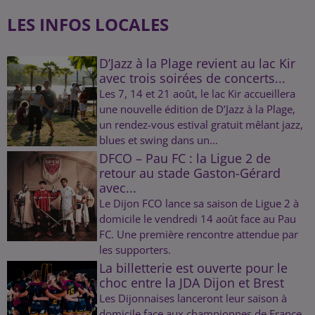
LES INFOS LOCALES
D’Jazz à la Plage revient au lac Kir
avec trois soirées de concerts...
Les 7, 14 et 21 août, le lac Kir accueillera
une nouvelle édition de D’Jazz à la Plage,
un rendez-vous estival gratuit mêlant jazz,
blues et swing dans un...
DFCO – Pau FC : la Ligue 2 de
retour au stade Gaston-Gérard
avec...
Le Dijon FCO lance sa saison de Ligue 2 à
domicile le vendredi 14 août face au Pau
FC. Une première rencontre attendue par
les supporters.
La billetterie est ouverte pour le
choc entre la JDA Dijon et Brest
Les Dijonnaises lanceront leur saison à
domicile face aux championnes de France