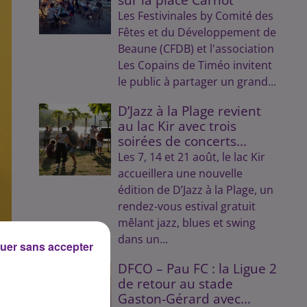
Les Festivinales by Comité des
Fêtes et du Développement de
Beaune (CFDB) et l'association
Les Copains de Timéo invitent
le public à partager un grand...
D’Jazz à la Plage revient
au lac Kir avec trois
soirées de concerts...
Les 7, 14 et 21 août, le lac Kir
accueillera une nouvelle
édition de D’Jazz à la Plage, un
rendez-vous estival gratuit
mêlant jazz, blues et swing
dans un...
uer sans accepter
DFCO – Pau FC : la Ligue 2
de retour au stade
Gaston-Gérard avec...