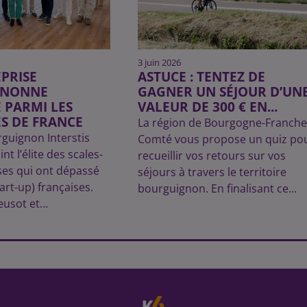
3 juin 2026
PRISE
ASTUCE : TENTEZ DE
GNONNE
GAGNER UN SÉJOUR D’UN
 PARMI LES
VALEUR DE 300 € EN...
S DE FRANCE
La région de Bourgogne-Franche
rguignon Interstis
Comté vous propose un quiz po
nt l’élite des scales-
recueillir vos retours sur vos
ses qui ont dépassé
séjours à travers le territoire
tart-up) françaises.
bourguignon. En finalisant ce...
usot et...