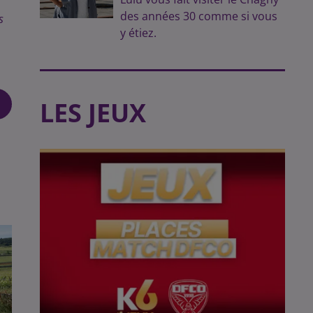
des années 30 comme si vous
s
y étiez.
LES JEUX