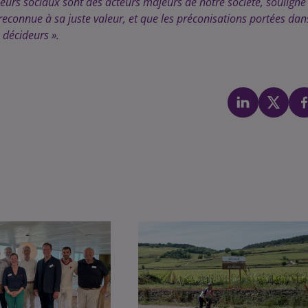
illeurs sociaux sont des acteurs majeurs de notre société, souligne
 reconnue à sa juste valeur, et que les préconisations portées dan
s décideurs ».