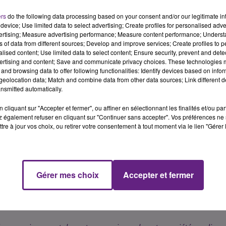
ers
do the following data processing based on your consent and/or our legitimate int
device; Use limited data to select advertising; Create profiles for personalised adver
vertising; Measure advertising performance; Measure content performance; Unders
ogne-Franche-Comté
ns of data from different sources; Develop and improve services; Create profiles to 
alised content; Use limited data to select content; Ensure security, prevent and detect
ertising and content; Save and communicate privacy choices. These technologies
and browsing data to offer following functionalities: Identify devices based on infor
x auprès des plus fragiles : le travail social est un secteur
eolocation data; Match and combine data from other data sources; Link different de
es métiers connaissent des besoins croissants pour répond
nsmitted automatically.
, ils sont porteurs de sens, de solidarités et de relations
cliquant sur "Accepter et fermer", ou affiner en sélectionnant les finalités et/ou pa
s vulnérables » ; telles sont les valeurs portées par les
 également refuser en cliquant sur "Continuer sans accepter". Vos préférences ne 
Région finance dans les IRTS de Dijon et Besançon les
tre à jour vos choix, ou retirer votre consentement à tout moment via le lien "Gérer 
. En cette journée de mise en lumière du travail social, un
e de la production d’un livre blanc du travail social. Ce
 Conseil du Travail Social présidé par Mathieu Klein, Maire
d’aboutir à 14 recommandations essentielles qui seront
Gérer mes choix
Accepter et fermer
valoriser les rémunérations de ces métiers pour les rendr
 de faire évoluer les formations dans une logique