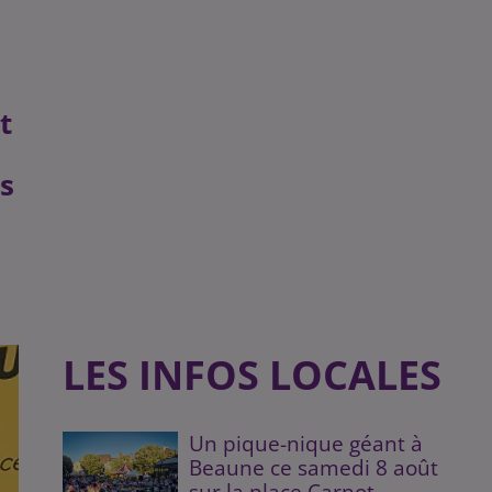
t
ns
LES INFOS LOCALES
Un pique-nique géant à
Beaune ce samedi 8 août
sur la place Carnot