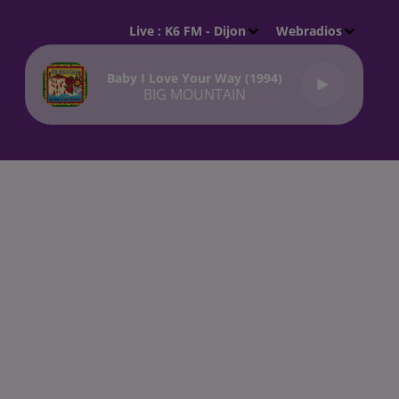
Live :
K6 FM - Dijon
Webradios
Baby I Love Your Way (1994)
BIG MOUNTAIN