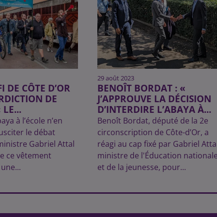
29 août 2023
FI DE CÔTE D’OR
BENOÎT BORDAT : «
ERDICTION DE
J’APPROUVE LA DÉCISION
 LE...
D’INTERDIRE L’ABAYA À...
baya à l’école n’en
Benoît Bordat, député de la 2e
susciter le débat
circonscription de Côte-d’Or, a
inistre Gabriel Attal
réagi au cap fixé par Gabriel Attal
ue ce vêtement
ministre de l'Éducation national
 une...
et de la jeunesse, pour...