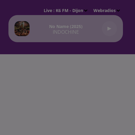
Live :
K6 FM - Dijon
Webradios
No Name (2025)
INDOCHINE