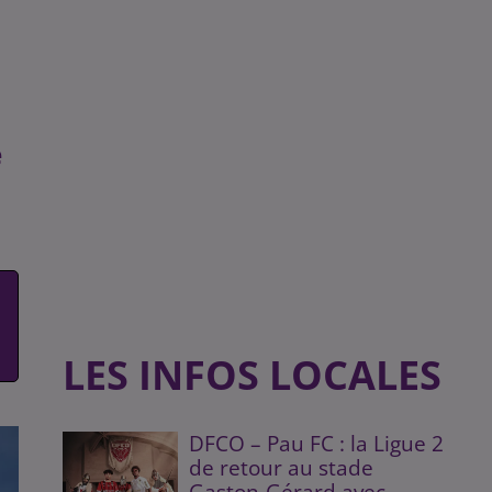
e
LES INFOS LOCALES
DFCO – Pau FC : la Ligue 2
de retour au stade
Gaston-Gérard avec...