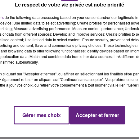
Le respect de votre vie privée est notre priorité
des libres penseurs de Côte-d’Or
,
le Comité Laïcité
e la laïcité
.
ers
do the following data processing based on your consent and/or our legitimate int
device; Use limited data to select advertising; Create profiles for personalised adver
e,
a participé à l’élaboration de cette charte
. Selon le
vertising; Measure advertising performance; Measure content performance; Unders
’en dote après les élections municipales.
ns of data from different sources; Develop and improve services; Create profiles to 
alised content; Use limited data to select content; Ensure security, prevent and detect
ertising and content; Save and communicate privacy choices. These technologies
and browsing data to offer following functionalities: Identify devices based on infor
IQUE
eolocation data; Match and combine data from other data sources; Link different de
nsmitted automatically.
pe de laïcité au sein de la vie municipale
. Le document
cliquant sur "Accepter et fermer", ou affiner en sélectionnant les finalités et/ou pa
nes et citoyens de Côte-d’Or à la laïcité
», présentée comme un
 également refuser en cliquant sur "Continuer sans accepter". Vos préférences ne 
tre à jour vos choix, ou retirer votre consentement à tout moment via le lien "Gérer 
application rigoureuse du principe de laïcité
» dans chacune de
eurs de la vie locale
:
Gérer mes choix
Accepter et fermer
s ;
onctions ;