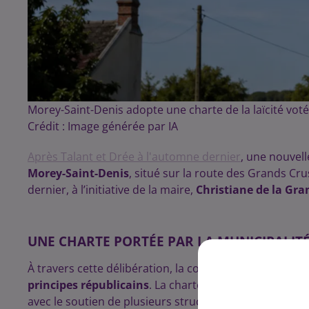
Morey-Saint-Denis adopte une charte de la laïcité voté
Crédit :
Image générée par IA
Après Talant et Drée à l'automne dernier
, une nouvel
Morey-Saint-Denis
, situé sur la route des Grands Crus
dernier, à l’initiative de la maire,
Christiane de la Gra
UNE CHARTE PORTÉE PAR LA MUNICIPALITÉ
À travers cette délibération, la commune viticole situ
principes républicains
. La charte adoptée reprend in
avec le soutien de plusieurs structures locales engagée