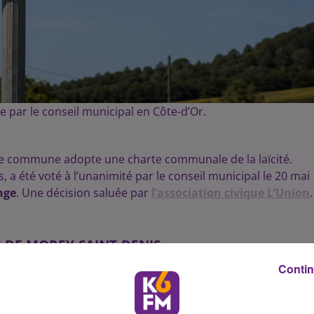
e par le conseil municipal en Côte-d’Or.
le commune adopte une charte communale de la laïcité.
, a été voté à l’unanimité par le conseil municipal le 20 mai
nge
. Une décision saluée par
l’association civique L’Union
.
 DE MOREY-SAINT-DENIS
Contin
ée entre Dijon et Beaune affirme
son attachement
aux
tégralement le document élaboré par l’association L’Union,
s sur les questions de laïcité.