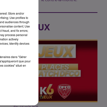
erest: Store and/or
tising; Use profiles to
tand audiences through
LES JEUX
personalise content; Use
 fraud, and fix errors;
 may process personal
mation actively
vices; Identify devices
rtenaires dans "Gérer
 «
s'appliqueront que pour
les cookies" situé en
Fin : 14 août 2026