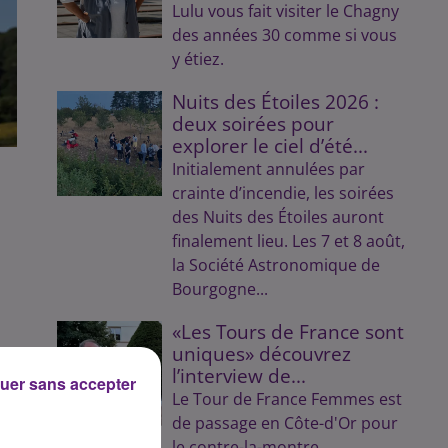
Lulu vous fait visiter le Chagny
des années 30 comme si vous
y étiez.
Nuits des Étoiles 2026 :
deux soirées pour
explorer le ciel d’été...
Initialement annulées par
crainte d’incendie, les soirées
des Nuits des Étoiles auront
finalement lieu. Les 7 et 8 août,
la Société Astronomique de
Bourgogne...
«Les Tours de France sont
uniques» découvrez
l’interview de...
uer sans accepter
Le Tour de France Femmes est
de passage en Côte-d'Or pour
le contre-la-montre.