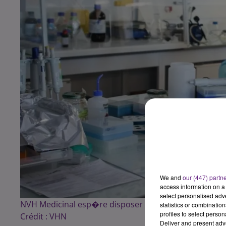
We and
our (447) partn
access information on a 
select personalised ad
NVH Medicinal esp�re disposer dun collag�ne injec
statistics or combinatio
profiles to select person
Crédit :
VHN
Deliver and present adv