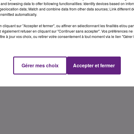
and browsing data to offer following functionalities: Identify devices based on infor
tion de capital, de 2,5 millions d’€. Elle vient d’inaugurer
eolocation data; Match and combine data from other data sources; Link different de
toire mixte pour conduire les essais cliniques. Que non, il
nsmitted automatically.
rier. Ce docteur en biologie cellulaire qui se pique de deve
cliquant sur "Accepter et fermer", ou affiner en sélectionnant les finalités et/ou pa
 NVH Medicinal, connaît l’idée du risque depuis 10 ans qu’il
 également refuser en cliquant sur "Continuer sans accepter". Vos préférences ne 
tte « colle » biologique qui tient nos cellules ensemble.
tre à jour vos choix, ou retirer votre consentement à tout moment via le lien "Gérer 
U de Dijon, un laboratoire mixte, co-géré par l’établissemen
z-vous sur le site de Traces Ecrites News
Gérer mes choix
Accepter et fermer