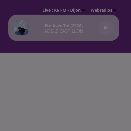
Live :
K6 FM - Dijon
Webradios
Ete Avec Toi (2026)
ADELE CASTILLON