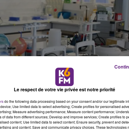
Contin
Le respect de votre vie privée est notre priorité
ers
do the following data processing based on your consent and/or our legitimate int
device; Use limited data to select advertising; Create profiles for personalised adver
vertising; Measure advertising performance; Measure content performance; Unders
table pour lh�mostase dici 3 ans, si les essais
ns of data from different sources; Develop and improve services; Create profiles to 
alised content; Use limited data to select content; Ensure security, prevent and detect
ertising and content; Save and communicate privacy choices. These technologies