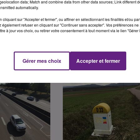
eolocation data; Match and combine data from other data sources; Link different de
’au pont de Sully dans le sens sud-nord.
nsmitted automatically.
cliquant sur "Accepter et fermer", ou affiner en sélectionnant les finalités et/ou pa
 également refuser en cliquant sur "Continuer sans accepter". Vos préférences ne 
tre à jour vos choix, ou retirer votre consentement à tout moment via le lien "Gérer 
Gérer mes choix
Accepter et fermer