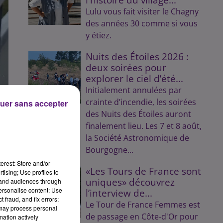
Lulu vous fait visiter le Chagny
des années 30 comme si vous
y étiez.
Nuits des Étoiles 2026 :
deux soirées pour
explorer le ciel d’été...
Initialement annulées par
crainte d’incendie, les soirées
uer sans accepter
des Nuits des Étoiles auront
finalement lieu. Les 7 et 8 août,
la Société Astronomique de
Bourgogne...
erest: Store and/or
«Les Tours de France sont
tising; Use profiles to
uniques» découvrez
tand audiences through
personalise content; Use
l’interview de...
 fraud, and fix errors;
Le Tour de France Femmes est
 may process personal
de passage en Côte-d'Or pour
mation actively