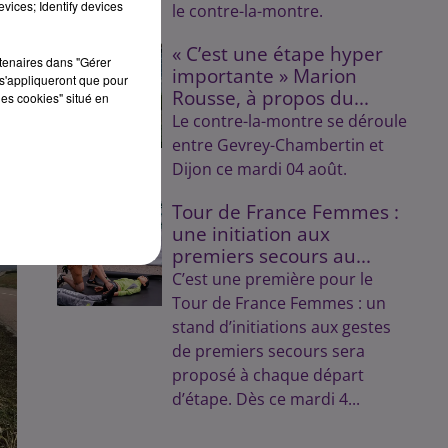
vices; Identify devices
le contre-la-montre.
« C’est une étape hyper
rtenaires dans "Gérer
importante » Marion
s'appliqueront que pour
Rousse, à propos du...
les cookies" situé en
Le contre-la-montre se déroule
entre Gevrey-Chambertin et
Dijon ce mardi 04 août.
Tour de France Femmes :
une initiation aux
premiers secours au...
C’est une première pour le
Tour de France Femmes : un
stand d’initiations aux gestes
de premiers secours sera
proposé à chaque départ
d’étape. Dès ce mardi 4...