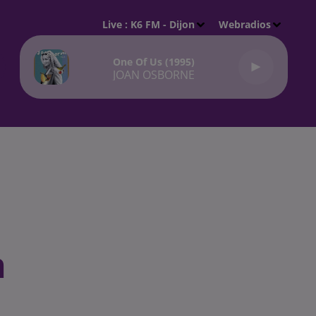
Live :
K6 FM - Dijon
Webradios
One Of Us (1995)
JOAN OSBORNE
n