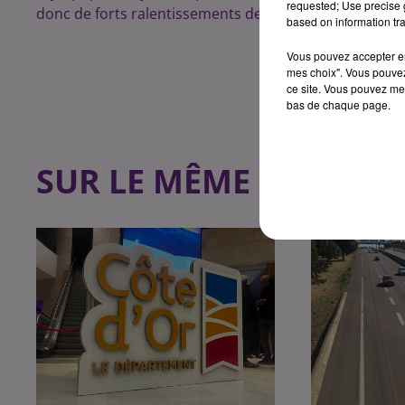
requested; Use precise g
donc de forts ralentissements depuis Longvic et jusqu
based on information tra
Vous pouvez accepter en 
mes choix". Vous pouvez
ce site. Vous pouvez met
bas de chaque page.
SUR LE MÊME SUJET