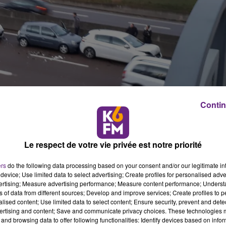
Contin
Le respect de votre vie privée est notre priorité
ers
do the following data processing based on your consent and/or our legitimate int
device; Use limited data to select advertising; Create profiles for personalised adver
vertising; Measure advertising performance; Measure content performance; Unders
ns of data from different sources; Develop and improve services; Create profiles to 
alised content; Use limited data to select content; Ensure security, prevent and detect
produit vers 8h au niveau du pont de Sully et de la piscine
ertising and content; Save and communicate privacy choices. These technologies
and browsing data to offer following functionalities: Identify devices based on infor
ures sont stationnées sur la voie de gauche. Cela entraine