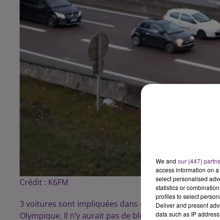
We and
our (447) partn
access information on a 
select personalised ad
Crédit :
K6FM
statistics or combinatio
profiles to select person
3 voitures sont impliquées dans cet accident qui s’est 
Deliver and present adv
data such as IP address 
Olympique. Il n’y aurait pas de blessés mais les 3 voit