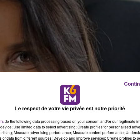
Contin
Le respect de votre vie privée est notre priorité
ers
do the following data processing based on your consent and/or our legitimate int
device; Use limited data to select advertising; Create profiles for personalised adver
vertising; Measure advertising performance; Measure content performance; Unders
ns of data from different sources; Develop and improve services; Create profiles to 