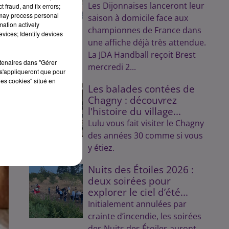
Les Dijonnaises lanceront leur
 fraud, and fix errors;
 may process personal
saison à domicile face aux
mation actively
championnes de France dans
vices; Identify devices
une affiche déjà très attendue.
La JDA Handball reçoit Brest
rtenaires dans "Gérer
mercredi 2...
s'appliqueront que pour
les cookies" situé en
Les balades contées de
Chagny : découvrez
l'histoire du village...
Lulu vous fait visiter le Chagny
des années 30 comme si vous
y étiez.
Nuits des Étoiles 2026 :
deux soirées pour
explorer le ciel d’été...
Initialement annulées par
crainte d’incendie, les soirées
des Nuits des Étoiles auront