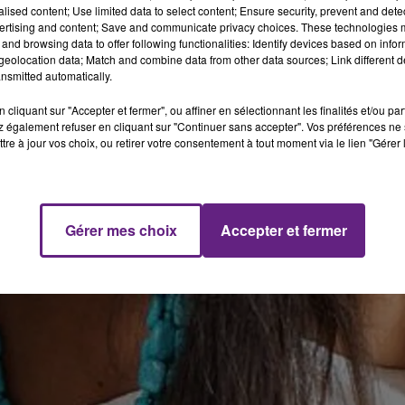
alised content; Use limited data to select content; Ensure security, prevent and detect
ertising and content; Save and communicate privacy choices. These technologies
and browsing data to offer following functionalities: Identify devices based on infor
eolocation data; Match and combine data from other data sources; Link different de
nsmitted automatically.
cliquant sur "Accepter et fermer", ou affiner en sélectionnant les finalités et/ou pa
 également refuser en cliquant sur "Continuer sans accepter". Vos préférences ne 
tre à jour vos choix, ou retirer votre consentement à tout moment via le lien "Gérer 
Gérer mes choix
Accepter et fermer