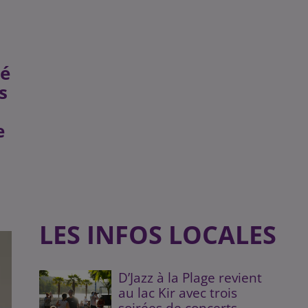
té
s
e
LES INFOS LOCALES
D’Jazz à la Plage revient
au lac Kir avec trois
soirées de concerts...