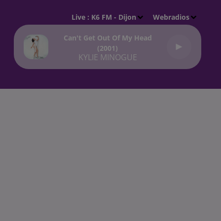
Live :
K6 FM - Dijon
Webradios
Can't Get Out Of My Head
(2001)
KYLIE MINOGUE