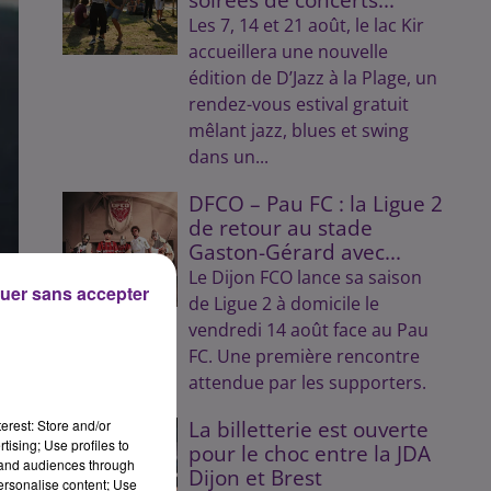
Les 7, 14 et 21 août, le lac Kir
accueillera une nouvelle
édition de D’Jazz à la Plage, un
rendez-vous estival gratuit
mêlant jazz, blues et swing
dans un...
DFCO – Pau FC : la Ligue 2
de retour au stade
Gaston-Gérard avec...
Le Dijon FCO lance sa saison
uer sans accepter
de Ligue 2 à domicile le
vendredi 14 août face au Pau
FC. Une première rencontre
attendue par les supporters.
erest: Store and/or
La billetterie est ouverte
tising; Use profiles to
pour le choc entre la JDA
tand audiences through
Dijon et Brest
personalise content; Use