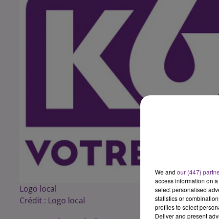
We and
our (447) partn
access information on a 
Logo local
select personalised ad
statistics or combinatio
Crédit :
Logo local
profiles to select person
Deliver and present adv