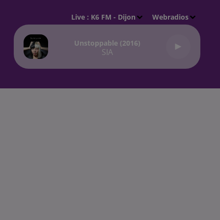
Live :
K6 FM - Dijon
Webradios
Unstoppable (2016)
SIA