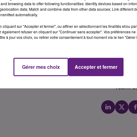
-Comt� Marie-Guite Dufay a annonc� cette semaine 
and browsing data to offer following functionalities: Identify devices based on infor
", qui permet de garantir des pr�ts pour l
eolocation data; Match and combine data from other data sources; Link different de
nsmitted automatically.
teurs de Bourgogne-Franche-Comt�.
r�ts consentis par ces entreprises pour leurs diff�re
cliquant sur "Accepter et fermer", ou affiner en sélectionnant les finalités et/ou pa
 également refuser en cliquant sur "Continuer sans accepter". Vos préférences ne 
.) aupr�s des organismes bancaires.
tre à jour vos choix, ou retirer votre consentement à tout moment via le lien "Gérer 
co-garantie avec BPI France et avec la SIAGI, soci�t� de caut
PE) et activit�s de proximit�
.� explique un communiqu�.
�t� sign�e dans ce sens par Marie-Guite Dufay, pr�side
Gérer mes choix
Accepter et fermer
ugnot, pr�sident de Bourgogne-Franche-Comt� Garantie 
Yoann Ol