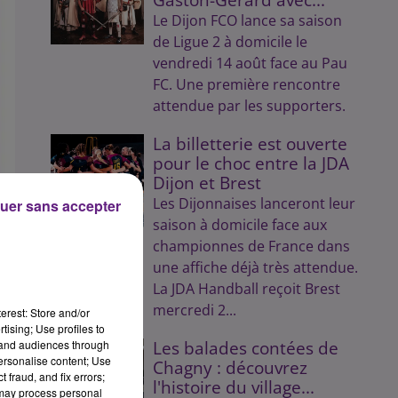
Le Dijon FCO lance sa saison
de Ligue 2 à domicile le
vendredi 14 août face au Pau
FC. Une première rencontre
attendue par les supporters.
La billetterie est ouverte
pour le choc entre la JDA
Dijon et Brest
Les Dijonnaises lanceront leur
uer sans accepter
saison à domicile face aux
championnes de France dans
une affiche déjà très attendue.
La JDA Handball reçoit Brest
mercredi 2...
erest: Store and/or
tising; Use profiles to
tand audiences through
Les balades contées de
personalise content; Use
Chagny : découvrez
 fraud, and fix errors;
l'histoire du village...
 may process personal