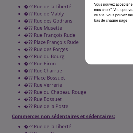
Vous pouvez accepter en 
�?? Rue de la Liberté
mes choix". Vous pouvez
�?? Rue de Mably
ce site. Vous pouvez met
bas de chaque page.
�?? Rue des Godrans
�?? Rue Musette
�?? Rue François Rude
�?? Place François Rude
�?? Rue des Forges
�?? Rue du Bourg
�?? Rue Piron
�?? Rue Charrue
�?? Place Bossuet
�?? Rue Verrerie
�?? Rue du Chapeau Rouge
�?? Rue Bossuet
�?? Rue de la Poste
Commerces non sédentaires et sédentaires:
�?? Rue de la Liberté