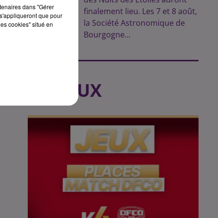
rtenaires dans "Gérer
finalement lieu. Les 7 et 8 août,
s'appliqueront que pour
la Société Astronomique de
les cookies" situé en
Bourgogne...
LES JEUX