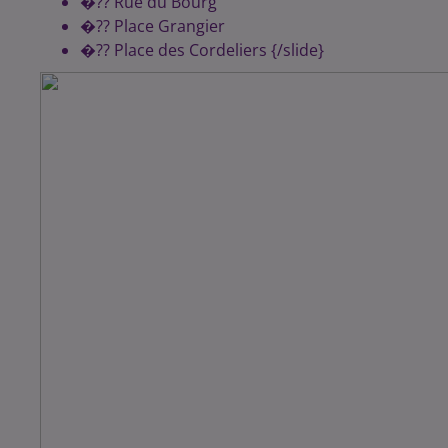
�?? Rue du Bourg
�?? Place Grangier
�?? Place des Cordeliers {/slide}