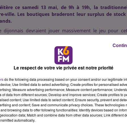
itère ce samedi 13 mai, de 9h à 19h, la traditionnel
ville. Les boutiques braderont leur surplus de stock 
lands.
 dijonnais devraient jouer massivement le jeu pour ce
ant le déstockage de leurs produits à prix cassés devant l
ux aussi leur stand dans les rues piétonnes le temps d'
Contin
-ville de Dijon, et en particulier ceux des boutiques de la 
Le respect de votre vie privée est notre priorité
ement prévu quelques nouveautés en 2017 :
 artisanal d'art sera a découvrir sur la place des Cordeli
ers
do the following data processing based on your consent and/or our legitimate int
créations), quand le traditionnel village de la Réparation
device; Use limited data to select advertising; Create profiles for personalised adver
vertising; Measure advertising performance; Measure content performance; Unders
y avec des professionnels du bricolage et de la réparation 
ns of data from different sources; Develop and improve services; Create profiles to 
dans la mesure du possible, les objets que les habitants
alised content; Use limited data to select content; Ensure security, prevent and detect
ertising and content; Save and communicate privacy choices. These technologies
and browsing data to offer following functionalities: Identify devices based on infor
eolocation data; Match and combine data from other data sources; Link different de
nsmitted automatically.