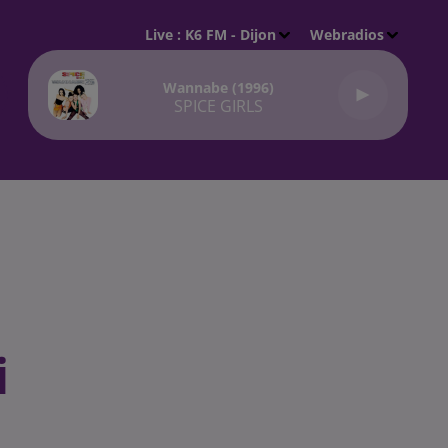
Live :
K6 FM - Dijon
Webradios
Wannabe (1996)
SPICE GIRLS
i