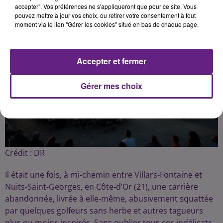
accepter". Vos préférences ne s'appliqueront que pour ce site. Vous
pouvez mettre à jour vos choix, ou retirer votre consentement à tout
moment via le lien "Gérer les cookies" situé en bas de chaque page.
Accepter et fermer
Gérer mes choix
Crédit :
DR
Il était une fois, à mi-chemin entre Villars-Fontaine et
Nuits-Saint-Georges, en Côte-d’Or (21), une carrière
abandonnée, livrée à elle-même, abusivement squattée
par quelques golfeurs sans herbe et autres tagueurs
plus ou moins inspirés. Sans oublier tous ces indélicats