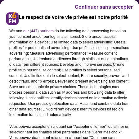
Continuer sans accepter
Le respect de votre vie privée est notre priorité
We and
our (447) partners
do the following data processing based on
your consent and/or our legitimate interest: Store and/or access
information on a device; Use limited data to select advertising; Create
profiles for personalised advertising; Use profiles to select personalised
advertising; Measure advertising performance; Measure content
C’est parti pour le festival «
performance; Understand audiences through statistics or combinations
of data from different sources; Develop and improve services; Create
Street Art on the Roc »
profiles to personalise content; Use profiles to select personalised
content; Use limited data to select content; Ensure security, prevent and
detect fraud, and fix errors; Deliver and present advertising and content;
Le festival artistique « Street Art on
Save and communicate privacy choices. These technologies may
process personal data such as IP address and browsing data to offer
the Roc » débute ce dimanche à « la
following functionalities: Identify devices based on information actively
Karrière » située entre Nuits-Saint-
requested; Use precise geolocation data; Match and combine data from
other data sources; Link different devices; Identify devices based on
Georges et Villars Fontaine.
information transmitted automatically.
Vous pouvez accepter en cliquant sur "Accepter et fermer", ou affiner en
sélectionnant les finalités et/ou partenaires dans "Gérer mes choix".
Publié : 18 août 2019 à 6h00 par la rédaction
Vous pouvez également refuser en cliquant sur "Continuer sans